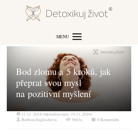
MENU
Bod zlomu a 5 kroků, jak
přeprat svou mysl
na pozitivní myšlení
11.11. 2024 (Aktualizováno: 19.11. 2024)
Barbora Englischová
3663x
0 Komentářů