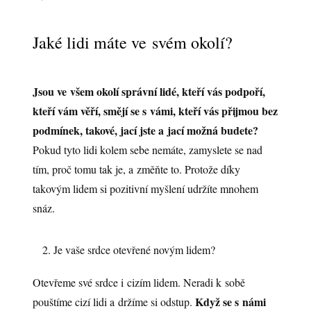
Jaké lidi máte ve svém okolí?
Jsou ve všem okolí správní lidé, kteří vás podpoří,
kteří vám věří, smějí se s vámi, kteří vás přijmou bez
podmínek, takové, jací jste a jací možná budete?
Pokud tyto lidi kolem sebe nemáte, zamyslete se nad
tím, proč tomu tak je, a změňte to. Protože díky
takovým lidem si pozitivní myšlení udržíte mnohem
snáz.
Je vaše srdce otevřené novým lidem?
Otevřeme své srdce i cizím lidem. Neradi k sobě
Když se s námi
pouštíme cizí lidi a držíme si odstup.