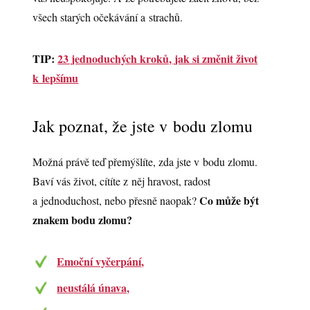
všech starých očekávání a strachů.
TIP:
23 jednoduchých kroků, jak si změnit život
k lepšímu
Jak poznat, že jste v bodu zlomu
Možná právě teď přemýšlíte, zda jste v bodu zlomu.
Baví vás život, cítíte z něj hravost, radost
Co může být
a jednoduchost, nebo přesně naopak?
znakem bodu zlomu?
Emoční vyčerpání,
neustálá únava,