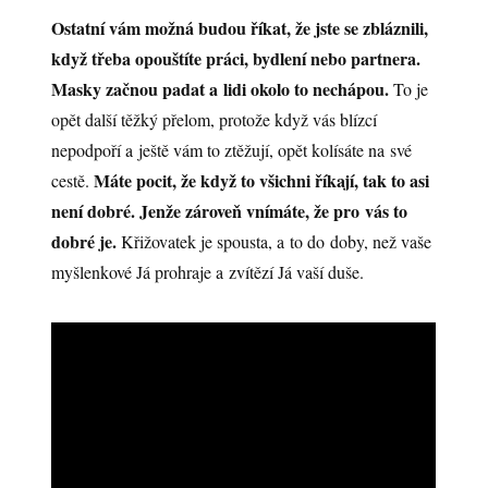
Ostatní vám možná budou říkat, že jste se zbláznili,
když třeba opouštíte práci, bydlení nebo partnera.
Masky začnou padat a lidi okolo to nechápou.
To je
opět další těžký přelom, protože když vás blízcí
nepodpoří a ještě vám to ztěžují, opět kolísáte na své
Máte pocit, že když to všichni říkají, tak to asi
cestě.
není dobré. Jenže zároveň vnímáte, že pro vás to
dobré je.
Křižovatek je spousta, a to do doby, než vaše
myšlenkové Já prohraje a zvítězí Já vaší duše.