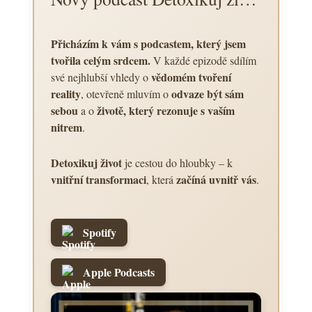
Přicházím k vám s podcastem, který jsem
tvořila celým srdcem.
V každé epizodě sdílím
vědomém tvoření
své nejhlubší vhledy o
reality
odvaze být sám
, otevřeně mluvím o
sebou
životě, který rezonuje s vaším
a o
nitrem
.
Detoxikuj život
je cestou do hloubky – k
vnitřní transformaci
začíná uvnitř vás
, která
.
Spotify
Apple Podcasts