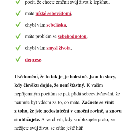
pocit, že chcete změnit svůj život k lepšímu,
nízké sebevědomí
máte
,
sebeláska
chybí vám
,
sebehodnotou
máte problém se
,
smysl života
chybí vám
,
deprese
.
Uvědomění, že to tak je, je bolestné. Jsou to stavy,
kdy člověku dojde, že není šťastný.
K vašim
nepříjemným pocitům se pak přidá sebeovlivňování, že
Začnete se vinit
neumíte být vděční za to, co máte.
z toho, že jste nedostateční v emoční rovině, a znovu
si ubližujete.
A ve chvíli, kdy si ubližujete proto, že
nežijete svůj život, se cítíte ještě hůř.