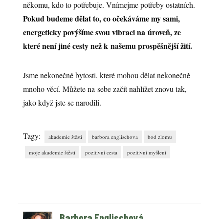
někomu, kdo to potřebuje. Vnímejme potřeby ostatních.
Pokud budeme dělat to, co očekáváme my sami,
energeticky povýšíme svou vibraci na úroveň, ze
které není jiné cesty než k našemu prospěšnější žití.
Jsme nekonečné bytosti, které mohou dělat nekonečně
mnoho věcí. Můžete na sebe začít nahlížet znovu tak,
jako když jste se narodili.
Tagy:
akademie štěstí
barbora englischova
bod zlomu
moje akademie štěstí
pozitivní cesta
pozitivní myšlení
Barbora Englischová