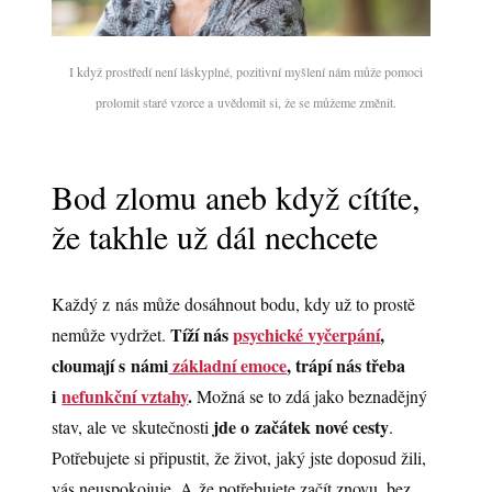
I když prostředí není láskyplné, pozitivní myšlení nám může pomoci
prolomit staré vzorce a uvědomit si, že se můžeme změnit.
Bod zlomu aneb když cítíte,
že takhle už dál nechcete
Každý z nás může dosáhnout bodu, kdy už to prostě
Tíží nás
psychické vyčerpání
,
nemůže vydržet.
cloumají s námi
základní emoce
, trápí nás třeba
i
nefunkční vztahy
.
Možná se to zdá jako beznadějný
jde o začátek nové cesty
stav, ale ve skutečnosti
.
Potřebujete si připustit, že život, jaký jste doposud žili,
vás neuspokojuje. A že potřebujete začít znovu, bez