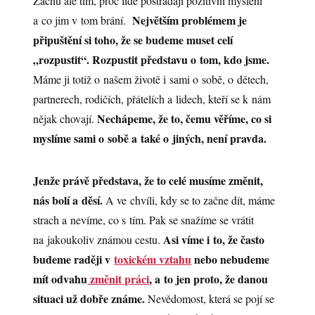
Začnu ale tím, proč lidé postrádají pozitivní myšlení
Největším problémem je
a co jim v tom brání.
připuštění si toho, že se budeme muset celí
„rozpustit“. Rozpustit představu o tom, kdo jsme.
Máme ji totiž o našem životě i sami o sobě, o dětech,
partnerech, rodičích, přátelích a lidech, kteří se k nám
Nechápeme, že to, čemu věříme, co si
nějak chovají.
myslíme sami o sobě a také o jiných, není pravda.
Jenže právě představa, že to celé musíme změnit,
nás bolí a děsí.
A ve chvíli, kdy se to začne dít, máme
strach a nevíme, co s tím. Pak se snažíme se vrátit
Asi víme i to, že často
na jakoukoliv známou cestu.
budeme raději v
toxickém vztahu
nebo nebudeme
mít odvahu
změnit práci
, a to jen proto, že danou
situaci už dobře známe.
Nevědomost, která se pojí se