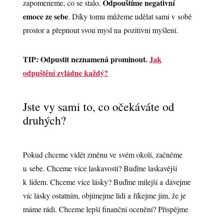
Odpouštíme negativní
zapomeneme, co se stalo.
emoce ze sebe
. Díky tomu můžeme udělat sami v sobě
prostor a přepnout svou mysl na pozitivní myšlení.
TIP: Odpustit neznamená prominout.
Jak
odpuštění zvládne každý?
Jste vy sami to, co očekáváte od
druhých?
Pokud chceme vidět změnu ve svém okolí, začněme
u sebe. Chceme více laskavosti? Buďme laskavější
k lidem. Chceme více lásky? Buďme milejší a dávejme
víc lásky ostatním, objímejme lidi a říkejme jim, že je
máme rádi. Chceme lepší finanční ocenění? Přispějme