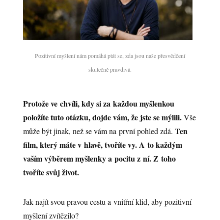
Pozitivní myšlení nám pomáhá ptát se, zda jsou naše přesvědčení
skutečně pravdivá.
Protože ve chvíli, kdy si za každou myšlenkou
položíte tuto otázku, dojde vám, že jste se mýlili.
Vše
Ten
může být jinak, než se vám na první pohled zdá.
film, který máte v hlavě, tvoříte vy. A to každým
vaším výběrem myšlenky a pocitu z ní. Z toho
tvoříte svůj život.
Jak najít svou pravou cestu a vnitřní klid, aby pozitivní
myšlení zvítězilo?