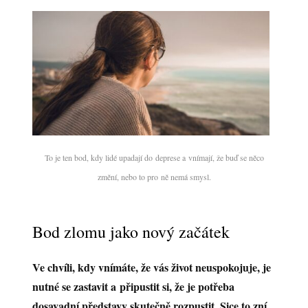
To je ten bod, kdy lidé upadají do deprese a vnímají, že buď se něco
změní, nebo to pro ně nemá smysl.
Bod zlomu jako nový začátek
Ve chvíli, kdy vnímáte, že vás život neuspokojuje, je
nutné se zastavit a připustit si, že je potřeba
dosavadní představy skutečně rozpustit. Sice to zní