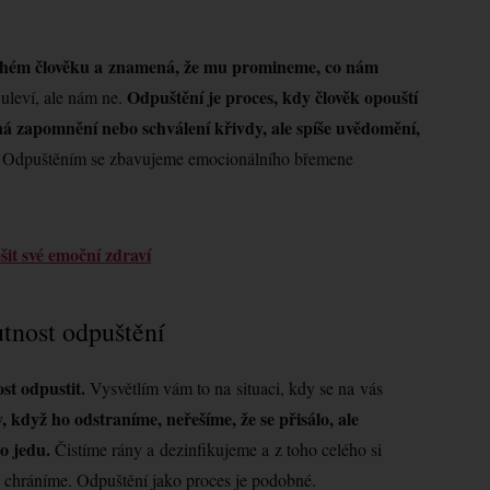
uhém člověku a znamená, že mu promineme, co nám
Odpuštění je proces, kdy člověk opouští
leví, ale nám ne.
ená zapomnění nebo schválení křivdy, ale spíše uvědomění,
.
Odpuštěním se zbavujeme emocionálního břemene
šit své emoční zdraví
utnost odpuštění
ost odpustit.
Vysvětlím vám to na situaci, kdy se na vás
, když ho odstraníme, neřešíme, že se přisálo, ale
ho jedu.
Čistíme rány a dezinfikujeme a z toho celého si
se chráníme. Odpuštění jako proces je podobné.