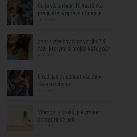
Co je vision board? Nástěnka
přání, která opravdu funguje
16. 3. 2026
Znáte všechny fáze vztahu? 6
fází, kterými si projde každý pár
4. 5. 2026
6 rad, jak zvládnout všechny
fáze rozchodu
27. 1. 2026
Vibrace: 5 kroků, jak změnit
energetické pole
2. 2. 2026