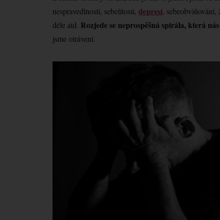
depresi
nespravedlnosti, sebelítosti,
, sebeobviňování, 
Rozjede se neprospěšná spirála, která ná
déle atd.
jsme otrávení.