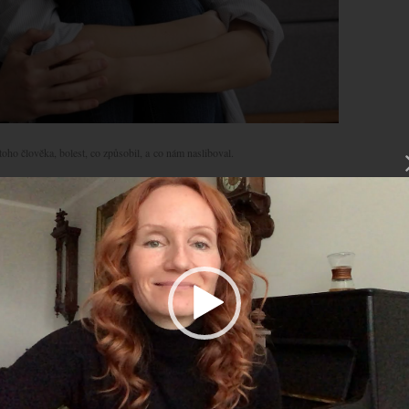
oho člověka, bolest, co způsobil, a co nám nasliboval.
deo
hrávač
projít procesem odpuštění
tkal s tím, že druzí udělali něco, co se nás nějakým
, že už jsme procesem odpuštění prošli a vše jste pustili od
obné zažíváte tyto pocity: