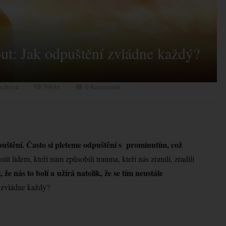
t: Jak odpuštění zvládne každý?
ischová
3964x
0 Komentářů
štění. Často si pleteme odpuštění s prominutím, což
 lidem, kteří nám způsobili trauma, kteří nás zranili, zradili
e nás to bolí a užírá natolik, že se tím neustále
 zvládne každý?