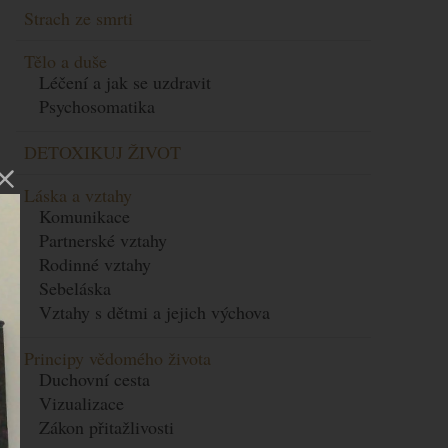
Strach ze smrti
Tělo a duše
Léčení a jak se uzdravit
Psychosomatika
DETOXIKUJ ŽIVOT
Láska a vztahy
Komunikace
Partnerské vztahy
Rodinné vztahy
Sebeláska
Vztahy s dětmi a jejich výchova
Principy vědomého života
Duchovní cesta
Vizualizace
Zákon přitažlivosti