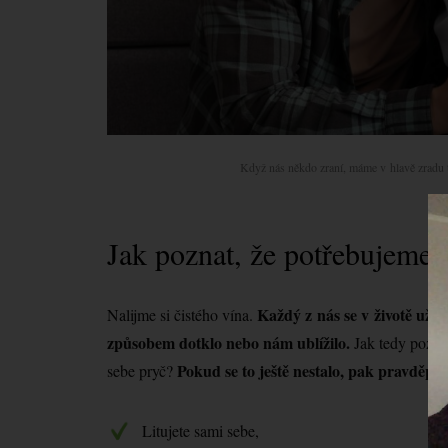
Když nás někdo zraní, máme v hlavě zradu t
Vi
pře
Jak poznat, že potřebujeme 
Každý z nás se v životě už se
Nalijme si čistého vína.
způsobem dotklo nebo nám ublížilo.
Jak tedy poznat
Pokud se to ještě nestalo, pak pravděpod
sebe pryč?
Litujete sami sebe,