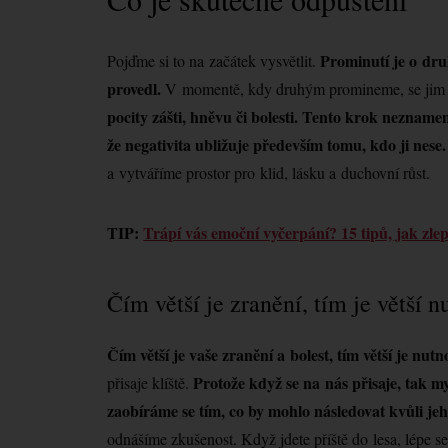
Prominutí je o dr
Pojďme si to na začátek vysvětlit.
provedl.
V momentě, kdy druhým promineme, se jim u
pocity zášti, hněvu či bolesti. Tento krok neznam
že negativita ubližuje především tomu, kdo ji nese
a vytváříme prostor pro klid, lásku a duchovní růst.
TIP:
Trápí vás emoční vyčerpání? 15 tipů, jak zlep
Čím větší je zranění, tím je větší n
Čím větší je vaše zranění a bolest, tím větší je nutn
Protože když se na nás přisaje, tak my
přisaje klíště.
zaobíráme se tím, co by mohlo následovat kvůli je
odnášíme zkušenost. Když jdete příště do lesa, lépe 