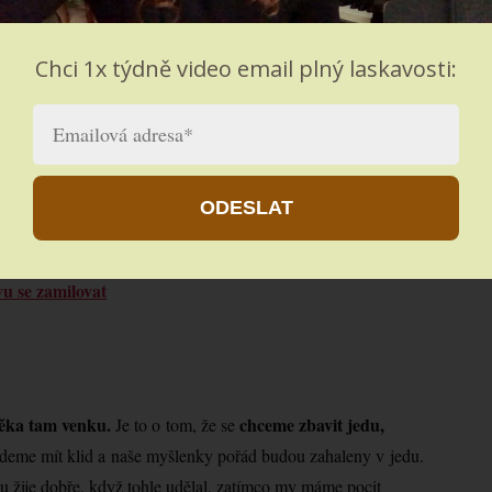
Chci 1x týdně video email plný laskavosti:
ODESLAT
.
vu se zamilovat
ověka tam venku.
chceme zbavit jedu,
Je to o tom, že se
udeme mít klid a naše myšlenky pořád budou zahaleny v jedu.
mu žije dobře, když tohle udělal, zatímco my máme pocit