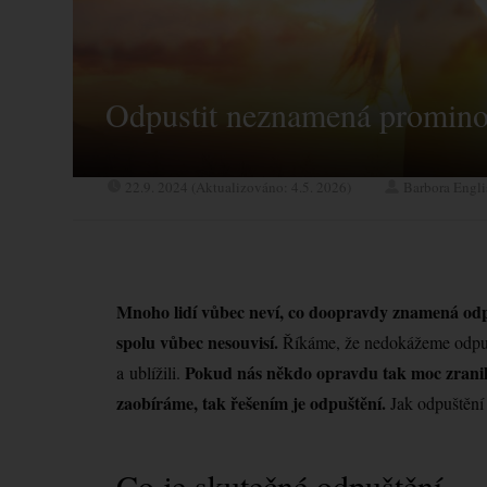
Odpustit neznamená prominou
22.9. 2024 (Aktualizováno: 4.5. 2026)
Barbora Engl
Mnoho lidí vůbec neví, co doopravdy znamená odpu
spolu vůbec nesouvisí.
Říkáme, že nedokážeme odpustit
Pokud nás někdo opravdu tak moc zranil, ž
a ublížili.
zaobíráme, tak řešením je odpuštění.
Jak odpuštění
Co je skutečné odpuštění