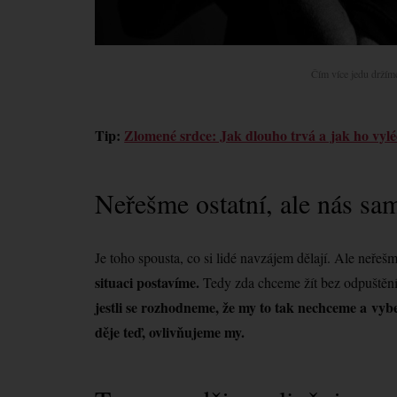
Čím více jedu držíme
Tip:
Zlomené srdce: Jak dlouho trvá a jak ho vylé
Neřešme ostatní, ale nás sa
Je toho spousta, co si lidé navzájem dělají. Ale neřešm
situaci postavíme.
Tedy zda chceme žít bez odpuštění
jestli se rozhodneme, že my to tak nechceme a vyber
děje teď, ovlivňujeme my.