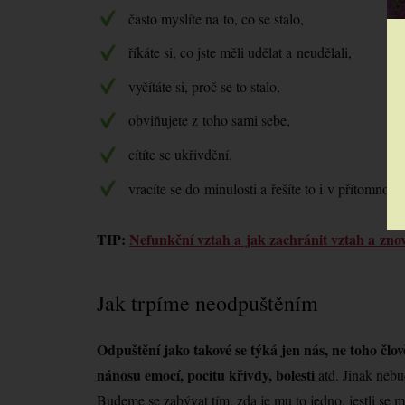
často myslíte na to, co se stalo,
říkáte si, co jste měli udělat a neudělali,
vyčítáte si, proč se to stalo,
obviňujete z toho sami sebe,
cítíte se ukřivdění,
vracíte se do minulosti a řešíte to i v přítomnosti
TIP:
Nefunkční vztah a jak zachránit vztah a zno
Jak trpíme neodpuštěním
Odpuštění jako takové se týká jen nás, ne toho čl
nánosu emocí, pocitu křivdy, bolesti
atd. Jinak neb
Budeme se zabývat tím, zda je mu to jedno, jestli se 