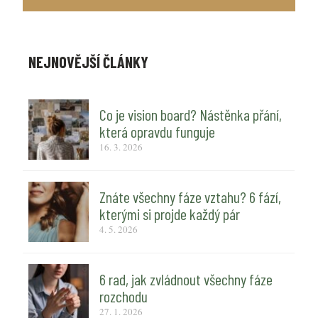
NEJNOVĚJŠÍ ČLÁNKY
Co je vision board? Nástěnka přání,
která opravdu funguje
16. 3. 2026
Znáte všechny fáze vztahu? 6 fází,
kterými si projde každý pár
4. 5. 2026
6 rad, jak zvládnout všechny fáze
rozchodu
27. 1. 2026