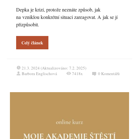
Depka je krizí, protože neznáte způsob, jak
na vzniklou konkrétní situaci zareagovat. A jak se jí
přizpůsobit.
Celý článek
21.3. 2024 (Aktualizováno: 7.2. 2025)
Barbora Englischová
7418x
0
Komentářů