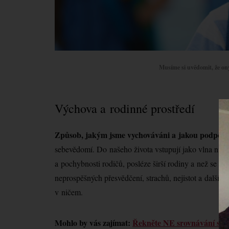
Musíme si uvědomit, že on
Výchova a rodinné prostředí
Vi
pře
Způsob, jakým jsme vychováváni a jakou podporu
sebevědomí. Do našeho života vstupují jako vlna ničiv
a pochybnosti rodičů, posléze širší rodiny a než se d
neprospěšných přesvědčení, strachů, nejistot a dalších
v ničem.
Mohlo by vás zajímat:
Řekněte NE srovnávání svýc