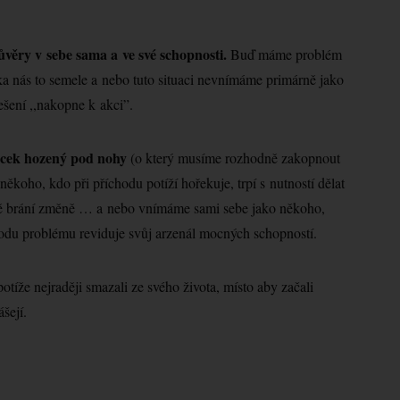
ůvěry v sebe sama a ve své schopnosti.
Buď máme problém
tka nás to semele a nebo tuto situaci nevnímáme primárně jako
řešení ,,nakopne k akci”.
acek hozený pod nohy
(o který musíme rozhodně zakopnout
ěkoho, kdo při příchodu potíží hořekuje, trpí s nutností dělat
tně brání změně … a nebo vnímáme sami sebe jako někoho,
chodu problému reviduje svůj arzenál mocných schopností.
tíže nejraději smazali ze svého života, místo aby začali
šejí.