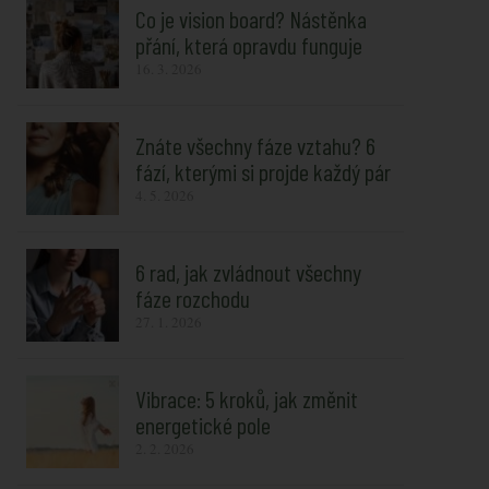
Co je vision board? Nástěnka
přání, která opravdu funguje
16. 3. 2026
Znáte všechny fáze vztahu? 6
fází, kterými si projde každý pár
4. 5. 2026
6 rad, jak zvládnout všechny
fáze rozchodu
27. 1. 2026
Vibrace: 5 kroků, jak změnit
energetické pole
2. 2. 2026