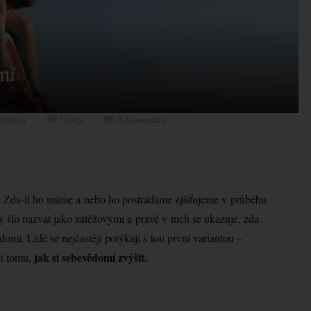
mí
ischová
5304x
0 Komentářů
.
Zda-li ho máme a nebo ho postrádáme zjišťujeme v průběhu
by šlo nazvat jako zátěžovými a právě v nich se ukazuje, zda
mí. Lidé se nejčastěji potýkají s tou první variantou –
jak si sebevědomí zvýšit.
t tomu,