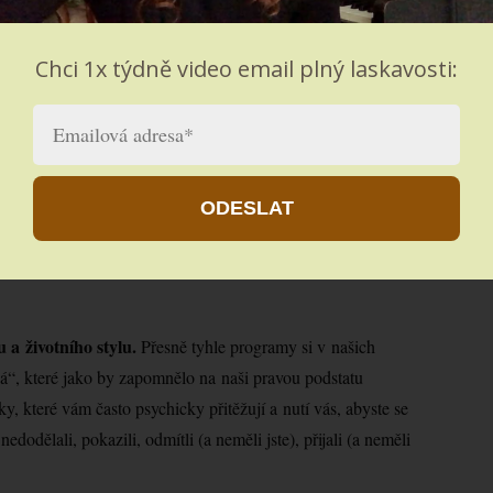
Chci 1x týdně video email plný laskavosti:
gy a partnery v prvních vztazích
hraje důležitou roli v tom,
ře umíme nalézt důvody, proč na něco nemáme. Stejně tak
% pokazíme. Jsme pohlceni strachem a v pravidelných
ODESLAT
alší myšlenkou rostou a sílí.
u a životního stylu.
Přesně tyhle programy si v našich
já“, které jako by zapomnělo na naši pravou podstatu
mky, které vám často psychicky přitěžují a nutí vás, abyste se
nedodělali, pokazili, odmítli (a neměli jste), přijali (a neměli