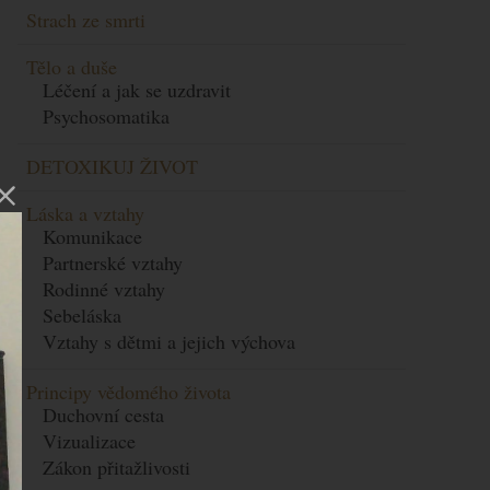
Strach ze smrti
Tělo a duše
Léčení a jak se uzdravit
Psychosomatika
DETOXIKUJ ŽIVOT
Láska a vztahy
Komunikace
Partnerské vztahy
Rodinné vztahy
Sebeláska
Vztahy s dětmi a jejich výchova
Principy vědomého života
Duchovní cesta
Vizualizace
Zákon přitažlivosti