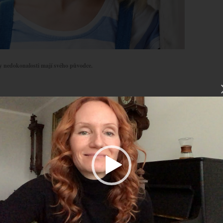
y nedokonalosti mají svého původce.
deo
hrávač
 a uznání od rodičů dostáváme
, má zásadní dopad na naše
é tsunami některé (sice dobře míněné) rady, názory
oplazíme na pokraj dospělosti, neseme si batoh plný
 ,,exkluzivních” dárků, díky nimž si nevěříme naprosto
h dětí aneb Víme, co děláme?