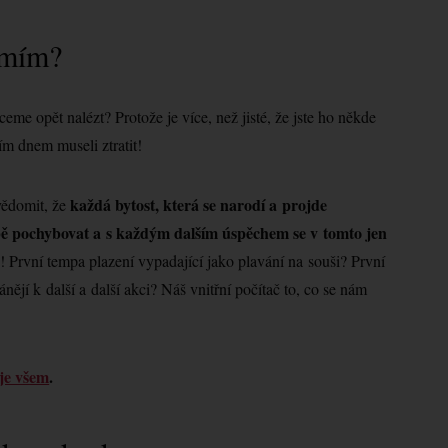
omím?
me opět nalézt? Protože je více, než jisté, že jste ho někde
ím dnem museli ztratit!
každá bytost, která se narodí a projde
vědomit, že
ě pochybovat a s každým dalším úspěchem se v tomto jen
 První tempa plazení vypadající jako plavání na souši? První
nějí k další a další akci? Náš vnitřní počítač to, co se nám
uje všem
.