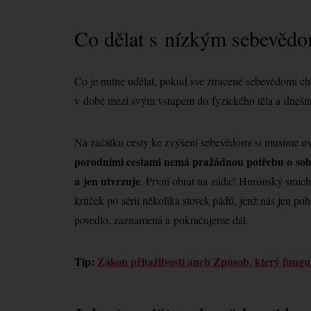
Co dělat s nízkým sebevěd
Co je nutné udělat, pokud své ztracené sebevědomí chce
v době mezi svým vstupem do fyzického těla a dnešn
Na začátku cesty ke zvýšení sebevědomí si musíme u
porodními cestami nemá pražádnou potřebu o sob
a jen utvrzuje
. První obrat na záda? Hurónský smích!
krůček po sérii několika stovek pádů, jenž nás jen pohá
povedlo, zaznamená a pokračujeme dál.
Tip:
Zákon přitažlivosti aneb Způsob, který fung