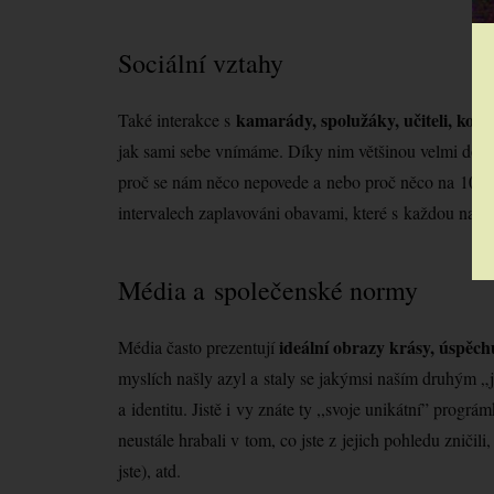
Sociální vztahy
kamarády, spolužáky, učiteli, kole
Také interakce s
jak sami sebe vnímáme. Díky nim většinou velmi dob
proč se nám něco nepovede a nebo proč něco na 100 
intervalech zaplavováni obavami, které s každou naší d
Média a společenské normy
ideální obrazy krásy, úspěch
Média často prezentují
myslích našly azyl a staly se jakýmsi naším druhým „
a identitu. Jistě i vy znáte ty ,,svoje unikátní” prográ
neustále hrabali v tom, co jste z jejich pohledu zničili, 
jste), atd.