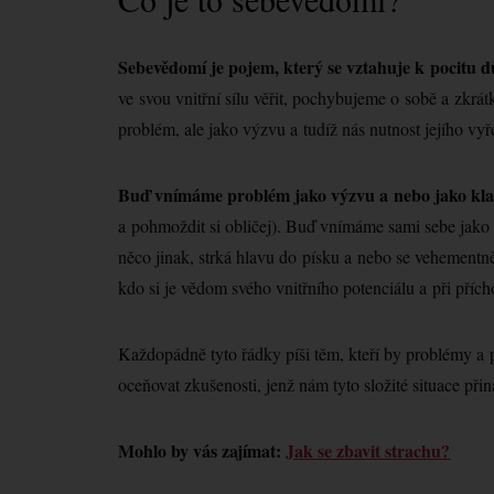
Sebevědomí je pojem, který se vztahuje k pocitu d
ve svou vnitřní sílu věřit, pochybujeme o sobě a zkrá
problém, ale jako výzvu a tudíž nás nutnost jejího vy
Buď vnímáme problém jako výzvu a nebo jako kl
a pohmoždit si obličej). Buď vnímáme sami sebe jako n
něco jinak, strká hlavu do písku a nebo se vehemen
kdo si je vědom svého vnitřního potenciálu a při pří
Každopádně tyto řádky píši těm, kteří by problémy a po
oceňovat zkušenosti, jenž nám tyto složité situace přiná
Mohlo by vás zajímat:
Jak se zbavit strachu?