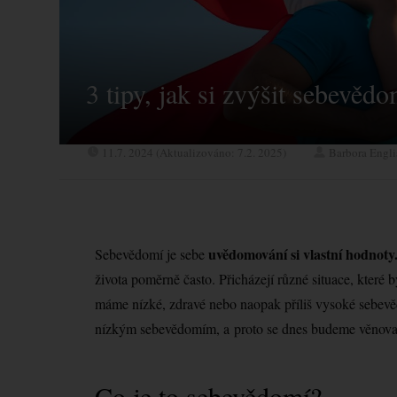
3 tipy, jak si zvýšit sebevědo
11.7. 2024 (Aktualizováno: 7.2. 2025)
Barbora Engl
uvědomování si vlastní hodnoty
Sebevědomí je sebe
života poměrně často. Přicházejí různé situace, které 
máme nízké, zdravé nebo naopak příliš vysoké sebevědo
nízkým sebevědomím, a proto se dnes budeme věnova
Co je to sebevědomí?