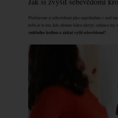
Jak si zvýšit sebevědomí kr
Představme si sebevědomí jako superhrdinu v naší mysli
nebo je to ten, kdo zůstane kdesi ukrytý, zatímco my
vnitřního hrdinu a získat vyšší sebevědomí?