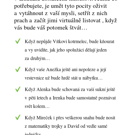
potřebujete, je umět tyto pocity oživit
a vytáhnout z vaší mysli, setřít z nich
prach a začít jimi virtuálně listovat , když
vás bude váš potomek štvát…
Když nepůjde Vítkovi kotrmelec, bude kňourat
a vy uvidíte, jak jeho spolužáci dělají jeden
za druhým…
Když vaše Anežka ještě ani nepoleze a její
vrstevnice už bude hrdě stát u nábytku…
Když Alenka bude schovaná za vaší sukní ještě
v pěti letech a Irenka bude samostatně poznávat
svět kolem…
Když Mireček i přes veškerou snahu bude nosit
z matematiky trojky a David od vedle samé
jedničky…