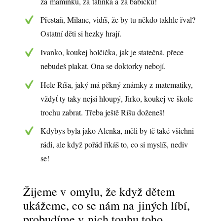
za maminku, za tatínka a za babičku!
Přestaň, Milane, vidíš, že by tu někdo takhle řval?
Ostatní děti si hezky hrají.
Ivanko, koukej holčička, jak je statečná, přece
nebudeš plakat. Ona se doktorky nebojí.
Hele Ríša, jaký má pěkný známky z matematiky,
vždyť ty taky nejsi hloupý, Jirko, koukej ve škole
trochu zabrat. Třeba ještě Ríšu doženeš!
Kdybys byla jako Alenka, měli by tě také všichni
rádi, ale když pořád říkáš to, co si myslíš, nediv
se!
Žijeme v omylu, že když dětem
ukážeme, co se nám na jiných líbí,
probudíme v nich touhu toho