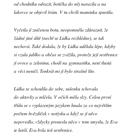
od chodníku odrazit, botička do něj narazila a na
lakovce se objevil šrám. V tu chvíli maminka spustila.
Vyčetla jí zničenou botu, neopomněla zdůraznit, že
žádné jiné dítě (nechť se Lidka rozhlédne), se tak
nechová. Také dodala, že by Lidka udělala lépe, kdyby
si vzala jablko a občas se zvážila, protože její sestřenice
jí ovoce a zeleninu, chodí na gymnastiku, není tlustá
a věci neničí. Tenkrát mi jí bylo strašně líto.
Lidka se schoulila do sebe, sušenku schovala
do aktovky a mlčela. V očích měla slzy. Celou první
třídu se s vyplazeným jazykem hnala za co největším
počtem hvězdiček v notýsku a když se jí něco
nepovedlo, vždycky pronesla něco v tom smyslu, že Eva
je lepší. Eva byla její sestřenice.