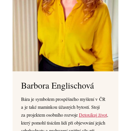
Barbora Englischová
Bára je symbolem prospěšného myšlení v ČR
a je také maminkou úžasných bytostí. Stojí
za projektem osobního rozvoje
Detoxikuj život
,
který pomohl tisícům lidí při objevování jejich
sebehodnoty a probuzení vnitřní síly při