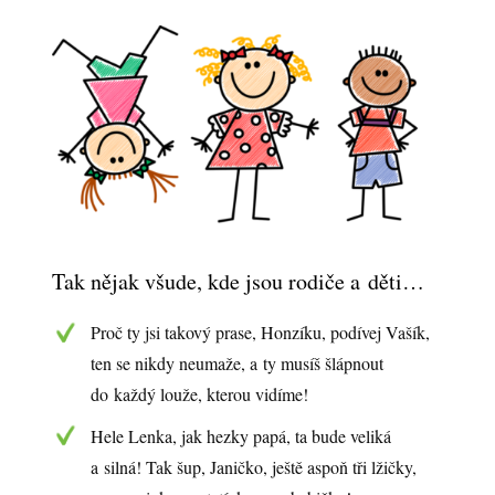
Tak nějak všude, kde jsou rodiče a děti…
Proč ty jsi takový prase, Honzíku, podívej Vašík,
ten se nikdy neumaže, a ty musíš šlápnout
do každý louže, kterou vidíme!
Hele Lenka, jak hezky papá, ta bude veliká
a silná! Tak šup, Janičko, ještě aspoň tři lžičky,