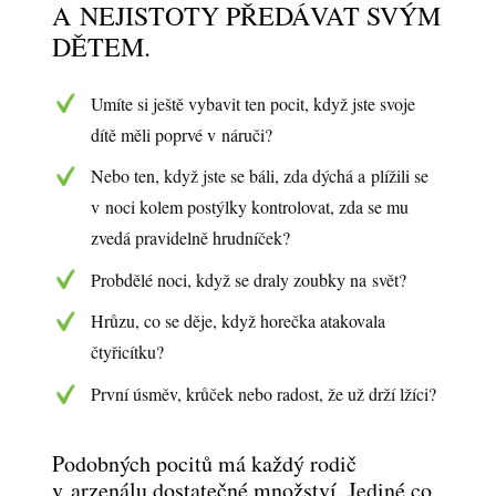
A NEJISTOTY PŘEDÁVAT SVÝM
DĚTEM.
Umíte si ještě vybavit ten pocit, když jste svoje
dítě měli poprvé v náruči?
Nebo ten, když jste se báli, zda dýchá a plížili se
v noci kolem postýlky kontrolovat, zda se mu
zvedá pravidelně hrudníček?
Probdělé noci, když se draly zoubky na svět?
Hrůzu, co se děje, když horečka atakovala
čtyřicítku?
První úsměv, krůček nebo radost, že už drží lžíci?
Podobných pocitů má každý rodič
v arzenálu dostatečné množství. Jediné co