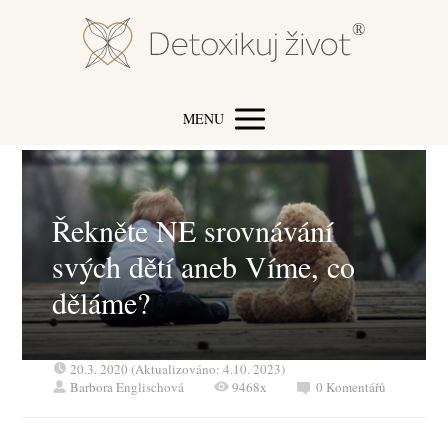
MENU
Řekněte NE srovnávání
svých dětí aneb Víme, co
děláme?
20.3. 2020 (Aktualizováno: 4.10. 2023)
Barbora Englischová
9468x
0 Komentářů