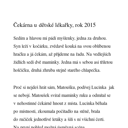
Čekárna u dětské lékařky, rok 2015
Sedím a hlavou mi pádí myšlenky, jedna za druhou.
Syn leží v kočárku, zvědavě kouká na svou oblíbenou
hračku a já čekám, až přijdeme na řadu. Na vedlejších
židlích sedí dvě maminky. Jedna má s sebou asi tříletou
holčičku, druhá zhruba stejně starého chlapečka.
Proč si nejdeš hrát sám, Matoušku, podívej Lucinka jak
se nebojí. Matoušek svíral maminky ruku a odmítal se
v nehostinné čekárně hnout z místa. Lucinka běhala
po místnosti, zkoumala počítadlo na stěně, brala
do ručiček jednotlivé letáky a šili s ní všichni čerti.
Na první pohled možná úsměvná scéna.