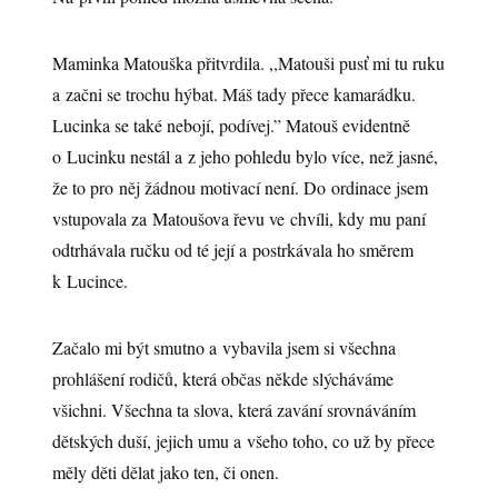
Maminka Matouška přitvrdila. ,,Matouši pusť mi tu ruku
a začni se trochu hýbat. Máš tady přece kamarádku.
Lucinka se také nebojí, podívej.” Matouš evidentně
o Lucinku nestál a z jeho pohledu bylo více, než jasné,
že to pro něj žádnou motivací není. Do ordinace jsem
vstupovala za Matoušova řevu ve chvíli, kdy mu paní
odtrhávala ručku od té její a postrkávala ho směrem
k Lucince.
Začalo mi být smutno a vybavila jsem si všechna
prohlášení rodičů, která občas někde slýcháváme
všichni. Všechna ta slova, která zavání srovnáváním
dětských duší, jejich umu a všeho toho, co už by přece
měly děti dělat jako ten, či onen.