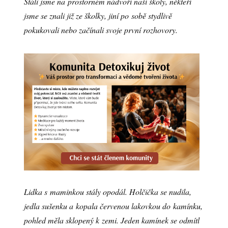
Stáli jsme na prostorném nádvoří naší školy, někteří
jsme se znali již ze školky, jiní po sobě stydlivě
pokukovali nebo začínali svoje první rozhovory.
Lidka s maminkou stály opodál. Holčička se nudila,
jedla sušenku a kopala červenou lakovkou do kamínku,
pohled měla sklopený k zemi. Jeden kamínek se odmítl