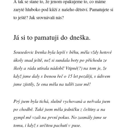
A tak se stane to, že jenom opakujeme to, co máme
zaryté hluboko pod kůží z našeho dětství. Pamatujete si
to ještě? Jak srovnávali nás?
Já si to pamatuji do dneška.
Sousedovic Irenka byla lepší v běhu, měla vždy hotové
úkoly snad ještě, než si sundala boty po příchodu ze
školy a ráda utírala nádobí! Vtipné(?) na tom je, že
když jsme daly s Irenou řeč o 15 let později, s údivem
jsme zjistily, že ona měla na talíři zase mě!
Prý jsem byla tichá, slušně vychovaná a neřvala jsem
po chodbě. Také jsem měla jedničku z češtiny a na
gympl mě vzali na první pokus. No zasmály jsme se
tomu, i když s určitou pachutí v puse.