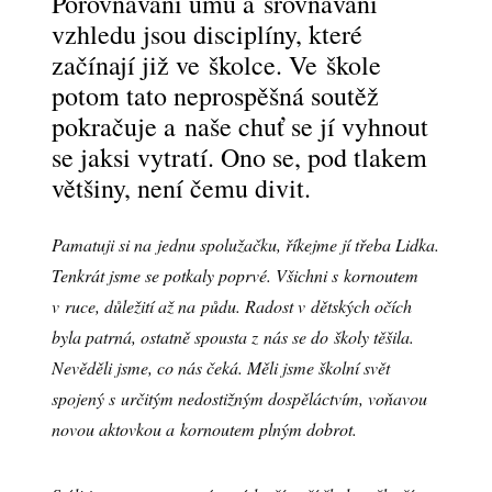
Porovnávání umu a srovnávání
vzhledu jsou disciplíny, které
začínají již ve školce. Ve škole
potom tato neprospěšná soutěž
pokračuje a naše chuť se jí vyhnout
se jaksi vytratí. Ono se, pod tlakem
většiny, není čemu divit.
Pamatuji si na jednu spolužačku, říkejme jí třeba Lidka.
Tenkrát jsme se potkaly poprvé. Všichni s kornoutem
v ruce, důležití až na půdu. Radost v dětských očích
byla patrná, ostatně spousta z nás se do školy těšila.
Nevěděli jsme, co nás čeká. Měli jsme školní svět
spojený s určitým nedostižným dospěláctvím, voňavou
novou aktovkou a kornoutem plným dobrot.