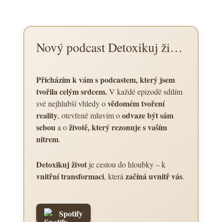
Nový podcast Detoxikuj život
Přicházím k vám s podcastem, který jsem
tvořila celým srdcem.
V každé epizodě sdílím
vědomém tvoření
své nejhlubší vhledy o
reality
odvaze být sám
, otevřeně mluvím o
sebou
životě, který rezonuje s vaším
a o
nitrem
.
Detoxikuj život
je cestou do hloubky – k
vnitřní transformaci
začíná uvnitř vás
, která
.
Spotify