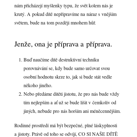
nám přicházejí myšlenky typu, že svět kolem nás je
krutý. A pokud dítě nepřipravíme na náraz s vnějším
světem, bude na tom později mnohem hůř.
Jenže, ona je příprava a příprava.
Buď naučíme dítě destruktivní techniku
porovnávání se, kdy bude samo určovat svou
osobní hodnotu skrze to, jak si bude stát vedle
někoho jiného.
Nebo předáme dítěti jistotu, že pro nás bude vždy
tím nejlepším a ať už se bude lišit v čemkoliv od
jiných, nebude pro nás horším ani méněcennějším.
Rodinné prostředí má být bezpečné, plné láskyplnosti
a jistoty. Právě od toho se odvíjí, CO SI NAŠE DÍTĚ