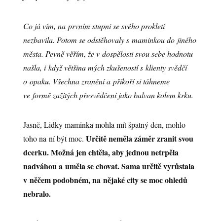
Co já vím, na prvním stupni se svého prokletí
nezbavila. Potom se odstěhovaly s maminkou do jiného
města. Pevně věřím, že v dospělosti svou sebe hodnotu
našla, i když většina mých zkušeností s klienty svědčí
o opaku. Všechna zranění a příkoří si táhneme
ve formě zažitých přesvědčení jako balvan kolem krku.
Jasně, Lidky maminka mohla mít špatný den, mohlo
Určitě neměla záměr zranit svou
toho na ní být moc.
dcerku. Možná jen chtěla, aby jednou netrpěla
nadváhou a uměla se chovat. Sama určitě vyrůstala
v něčem podobném, na nějaké city se moc ohledů
nebralo.