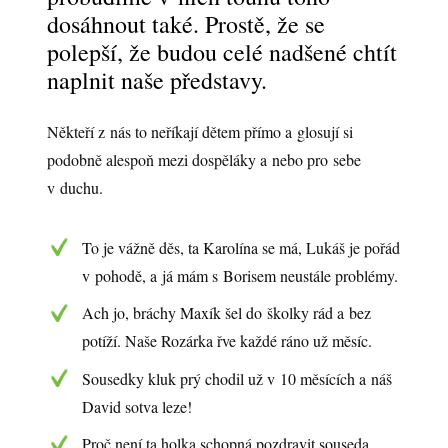
dosáhnout také. Prostě, že se
polepší, že budou celé nadšené chtít
naplnit naše představy.
Někteří z nás to neříkají dětem přímo a glosují si
podobně alespoň mezi dospěláky a nebo pro sebe
v duchu.
To je vážně děs, ta Karolína se má, Lukáš je pořád
v pohodě, a já mám s Borisem neustále problémy.
Ach jo, bráchy Maxík šel do školky rád a bez
potíží. Naše Rozárka řve každé ráno už měsíc.
Sousedky kluk prý chodil už v 10 měsících a náš
David sotva leze!
Proč není ta holka schopná pozdravit souseda