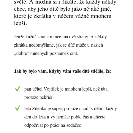
světě. A možná si i říkáte, že každý někdy
chce, aby jeho dítě bylo jako nějaké jiné,
které je zkrátka v něčem vážně mnohem
lepší.
Jenže každá strana mince má dvě strany. A někdy
zkrátka nedomýšlíme, jak se dítě může u našich
,,dobře” míněných poznámek cítit.
Jak by bylo vám, kdyby vám vaše dítě sdělilo, že:
pan učitel Vojtíšek je mnohem lepší, než táta,
protože nekřičí
teta Zdenka je super, protože chodí s dětmi každý
den do lesa a vy nemáte pořád čas a chcete
odpočívat po práci na sedačce