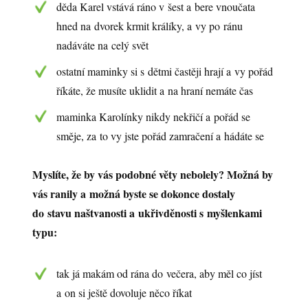
děda Karel vstává ráno v šest a bere vnoučata
hned na dvorek krmit králíky, a vy po ránu
nadáváte na celý svět
ostatní maminky si s dětmi častěji hrají a vy pořád
říkáte, že musíte uklidit a na hraní nemáte čas
maminka Karolínky nikdy nekřičí a pořád se
směje, za to vy jste pořád zamračení a hádáte se
Myslíte, že by vás podobné věty nebolely? Možná by
vás ranily a možná byste se dokonce dostaly
do stavu naštvanosti a ukřivděnosti s myšlenkami
typu:
tak já makám od rána do večera, aby měl co jíst
a on si ještě dovoluje něco říkat