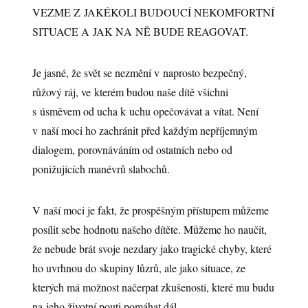
VEZME Z JAKÉKOLI BUDOUCÍ NEKOMFORTNÍ
SITUACE A JAK NA NĚ BUDE REAGOVAT.
Je jasné, že svět se nezmění v naprosto bezpečný,
růžový ráj, ve kterém budou naše dítě všichni
s úsměvem od ucha k uchu opečovávat a vítat. Není
v naší moci ho zachránit před každým nepříjemným
dialogem, porovnáváním od ostatních nebo od
ponižujících manévrů slabochů.
V naší moci je fakt, že prospěšným přístupem můžeme
posílit sebe hodnotu našeho dítěte. Můžeme ho naučit,
že nebude brát svoje nezdary jako tragické chyby, které
ho uvrhnou do skupiny lůzrů, ale jako situace, ze
kterých má možnost načerpat zkušenosti, které mu budu
na jeho životní pouti pomáhat dál.