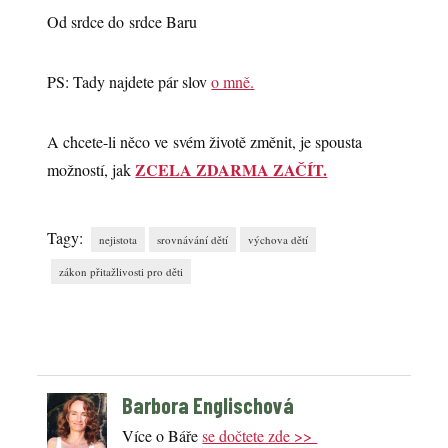
Od srdce do srdce Baru
PS: Tady najdete pár slov
o mně.
A chcete-li něco ve svém životě změnit, je spousta
ZCELA ZDARMA ZAČÍT.
možností, jak
Tagy:
nejistota
srovnávání dětí
výchova dětí
zákon přitažlivosti pro děti
Barbora Englischová
Více o Báře
se dočtete zde >>