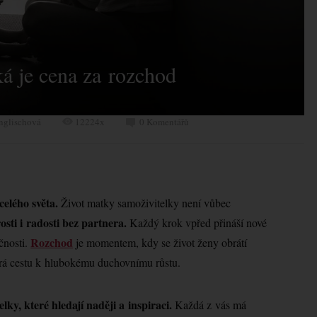
á je cena za rozchod
nglischová
12224x
0 Komentářů
celého světa.
Život matky samoživitelky není vůbec
osti i radosti bez partnera.
Každý krok vpřed přináší nové
Rozchod
čnosti.
je momentem, kdy se život ženy obrátí
vírá cestu k hlubokému duchovnímu růstu.
ky, které hledají naději a inspiraci.
Každá z vás má