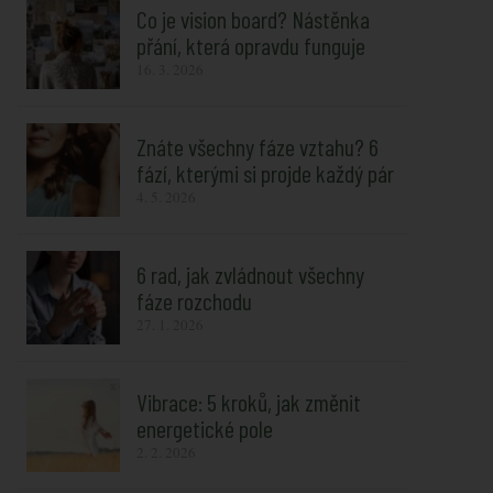
Co je vision board? Nástěnka
přání, která opravdu funguje
16. 3. 2026
Znáte všechny fáze vztahu? 6
fází, kterými si projde každý pár
4. 5. 2026
6 rad, jak zvládnout všechny
fáze rozchodu
27. 1. 2026
Vibrace: 5 kroků, jak změnit
energetické pole
2. 2. 2026