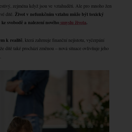
stivý, zejména když jsou ve vztahuděti. Ale pro mnoho žen
Život v nefunkčním vztahu může být toxický
své dítě.
 ke svobodě a nalezení nového
smyslu života
.
em k realitě
, která zahrnuje finanční nejistotu, vyčerpání
že dítě také prochází změnou – nová situace ovlivňuje jeho
.