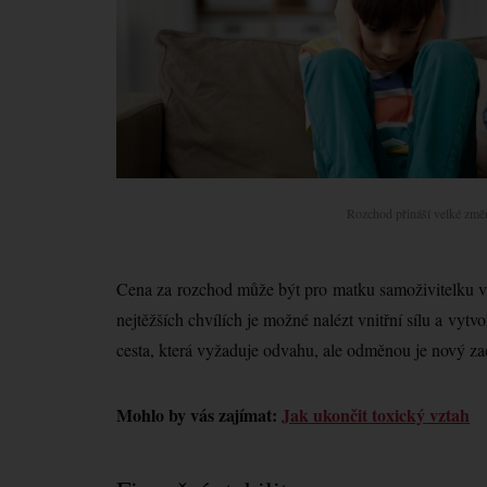
Rozchod přináší velké změny
Cena za rozchod může být pro matku samoživitelku vys
nejtěžších chvílích je možné nalézt vnitřní sílu a vytvo
cesta, která vyžaduje odvahu, ale odměnou je nový za
Mohlo by vás zajímat:
Jak ukončit toxický vztah