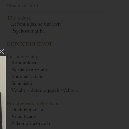
Strach ze smrti
Tělo a duše
Léčení a jak se uzdravit
Psychosomatika
DETOXIKUJ ŽIVOT
Láska a vztahy
Komunikace
Partnerské vztahy
Rodinné vztahy
Sebeláska
Vztahy s dětmi a jejich výchova
Principy vědomého života
Duchovní cesta
Vizualizace
Zákon přitažlivosti