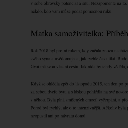
v sobě obrovský potenciál a sílu. Nezapomeňte na to. 
někdo, kdo vám může podat pomocnou ruku.
Matka samoživitelka: Příběh
Rok 2018 byl pro ni rokem, kdy začala znovu nacházet
svého syna a uvědomuje si, jak rychle čas utíká. Budo
život má svou vlastní cestu. Jak ráda by tehdy věděla, 
Když se ohlédla zpět do listopadu 2015, ten den po por
za sebou dveře bytu a s láskou pohlédla na své novo
s něhou. Byla plná smíšených emocí, vyčerpání, a pře
Porod byl rychlý, ale o to intenzivnější. Ačkoliv byla p
neopustil ani po návratu domů.