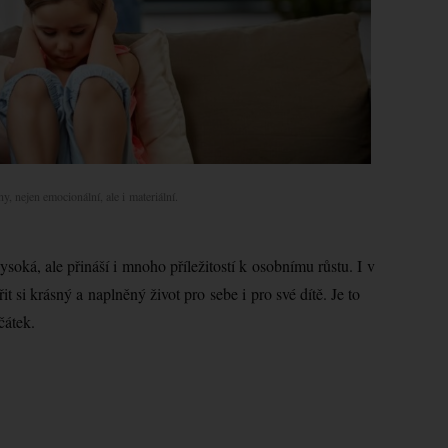
, nejen emocionální, ale i materiální.
oká, ale přináší i mnoho příležitostí k osobnímu růstu. I v
řit si krásný a naplněný život pro sebe i pro své dítě. Je to
čátek.