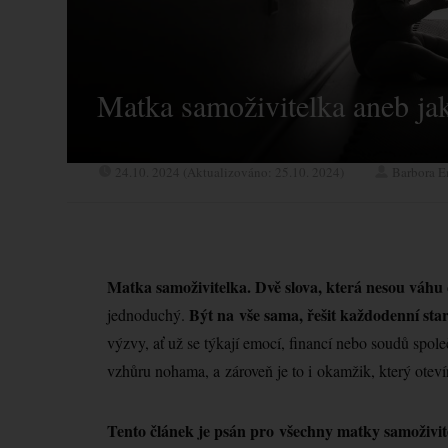
Matka samoživitelka aneb jak
24.10. 2024 (Aktualizováno: 25.10. 2024)
Barbora E
Matka samoživitelka. Dvě slova, která nesou váhu 
Být na vše sama, řešit každodenní star
jednoduchý.
výzvy, ať už se týkají emocí, financí nebo soudů spole
vzhůru nohama, a zároveň je to i okamžik, který ote
Tento článek je psán pro všechny matky samoživitel