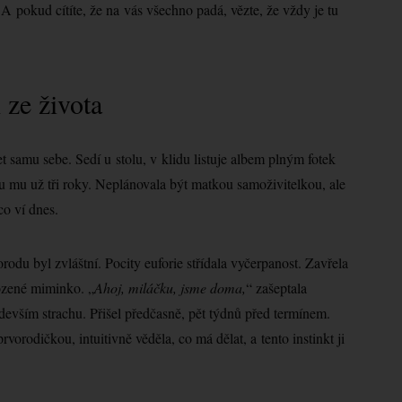
A pokud cítíte, že na vás všechno padá, vězte, že vždy je tu
 ze života
 samu sebe. Sedí u stolu, v klidu listuje albem plným fotek
u mu už tři roky. Neplánovala být matkou samoživitelkou, ale
co ví dnes.
odu byl zvláštní. Pocity euforie střídala vyčerpanost. Zavřela
rozené miminko. „
Ahoj, miláčku, jsme doma,
“ zašeptala
devším strachu. Přišel předčasně, pět týdnů před termínem.
rvorodičkou, intuitivně věděla, co má dělat, a tento instinkt ji