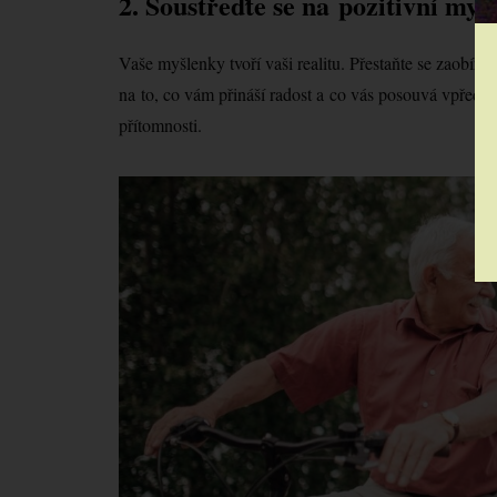
2. Soustřeďte se na pozitivní myš
Vaše myšlenky tvoří vaši realitu. Přestaňte se zaobíra
na to, co vám přináší radost a co vás posouvá vpřed. P
přítomnosti.