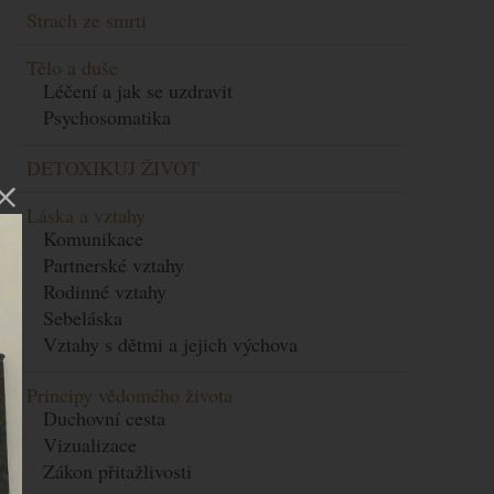
Strach ze smrti
Tělo a duše
Léčení a jak se uzdravit
Psychosomatika
DETOXIKUJ ŽIVOT
Láska a vztahy
Komunikace
Partnerské vztahy
Rodinné vztahy
Sebeláska
Vztahy s dětmi a jejich výchova
Principy vědomého života
Duchovní cesta
Vizualizace
Zákon přitažlivosti