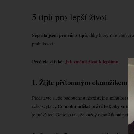
5 tipů pro lepší život
Sepsala jsem pro vás 5 tipů
, díky kterým se vám ži
praktikovat.
Přečtěte si také:
Jak změnit život k lepšímu
Vi
pře
1. Žijte přítomným okamžikem
Představte si, že budoucnost neexistuje a minulost už
„Co mohu udělat právě teď, aby se moje
sebe zeptat:
je právě teď. Berte to tak, že každý okamžik má potenc