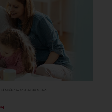
la mi zásadní věc. Život musíme žít TEĎ.
voj