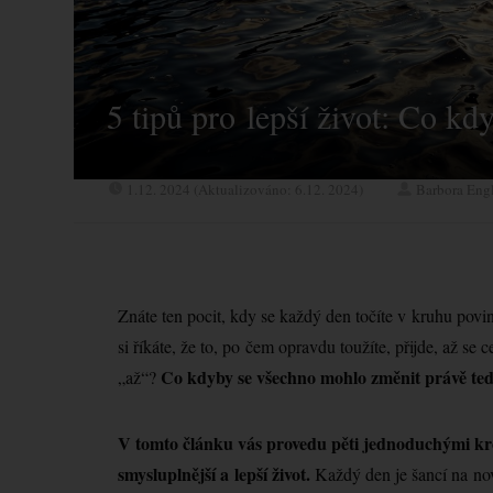
5 tipů pro lepší život: Co kdy
1.12. 2024 (Aktualizováno: 6.12. 2024)
Barbora Eng
Znáte ten pocit, kdy se každý den točíte v kruhu povi
si říkáte, že to, po čem opravdu toužíte, přijde, až se
Co kdyby se všechno mohlo změnit právě te
„až“?
V tomto článku vás provedu pěti jednoduchými kr
smysluplnější a lepší život.
Každý den je šancí na nový