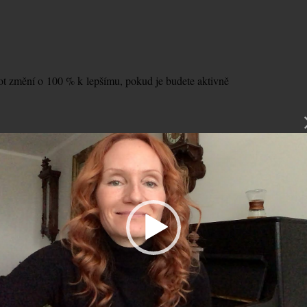
vot změní o 100 % k lepšímu, pokud je budete aktivně
deo
hrávač
 není. To jediné, co máte, je přítomný okamžik. Zkuste se sami
 situace zlepšila?“
Přestaňte čekat na ten správný čas – ten
iál změnit váš život.