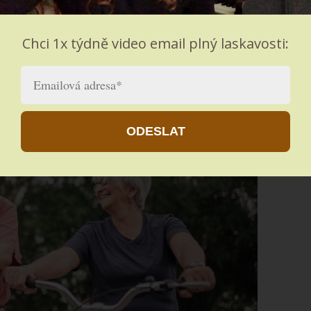
lenky
t tím, co vás štve nebo co nechcete. Zaměřte svou pozornost
Chci 1x týdně video email plný laskavosti:
omáhejte ostatním, plánujte pozitivní budoucnost a užívejte si
ODESLAT