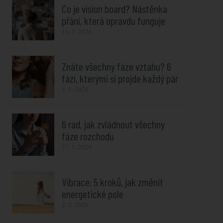
Co je vision board? Nástěnka
přání, která opravdu funguje
16. 3. 2026
Znáte všechny fáze vztahu? 6
fází, kterými si projde každý pár
4. 5. 2026
6 rad, jak zvládnout všechny
fáze rozchodu
27. 1. 2026
Vibrace: 5 kroků, jak změnit
energetické pole
2. 2. 2026