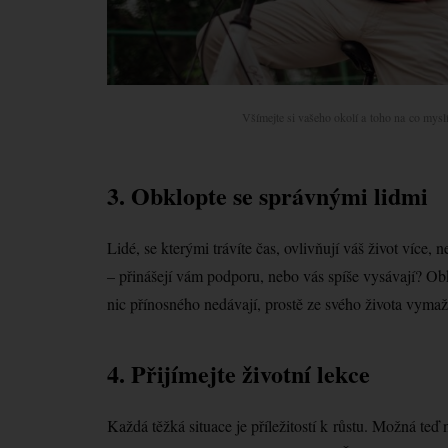
Všímejte si vašeho okolí a toho na co myslít
3. Obklopte se správnými lidmi
Lidé, se kterými trávíte čas, ovlivňují váš život více,
– přinášejí vám podporu, nebo vás spíše vysávají? Obkl
nic přínosného nedávají, prostě ze svého života vymaž
4. Přijímejte životní lekce
Každá těžká situace je příležitostí k růstu. Možná teď 