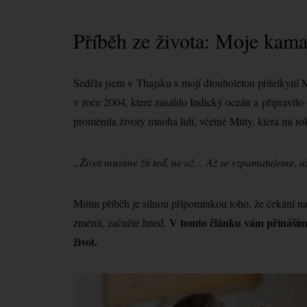
Příběh ze života: Moje kam
Seděla jsem v Thajsku s mojí dlouholetou přítelkyní M
v roce 2004, které zasáhlo Indický oceán a připravilo o
proměnila životy mnoha lidí, včetně Mitty, která mi ro
„Život musíme žít teď, ne až… Až se vzpamatujeme, a
Mittin příběh je silnou připomínkou toho, že čekání na
V tomto článku vám přináším 
změnit, začněte hned.
život.