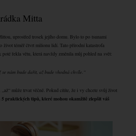
arádka Mitta
ittou, uprostřed trosek jejího domu. Bylo to po tsunami
 život téměř čtvrt milionu lidí. Tato přírodní katastrofa
k poté řekla větu, která navždy změnila můj pohled na svět:
ž se nám bude dařit, až bude vhodná chvíle.“
 „až“ může trvat věčně. Pokud cítíte, že i vy chcete svůj život
5 praktických tipů, které mohou okamžitě zlepšit váš