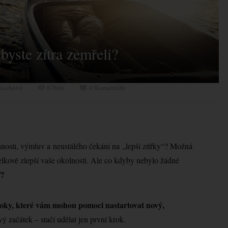
byste zítra zemřeli?
lischová
8764x
0 Komentářů
nností, výmluv a neustálého čekání na „lepší zítřky“? Možná
 celkově zlepší vaše okolnosti. Ale co kdyby nebylo žádné
ď?
oky, které vám mohou pomoci nastartovat nový,
 začátek – stačí udělat jen první krok.