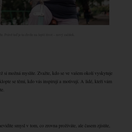
e. Právě teď je ta chvíle na lepší život – nový začátek.
 než si možná myslíte. Zvažte, kdo se ve vašem okolí vyskytuje
opte se těmi, kdo vás inspirují a motivují. A lidé, kteří vám
te.
nevidíte smysl v tom, co zrovna prožíváte, ale časem zjistíte,