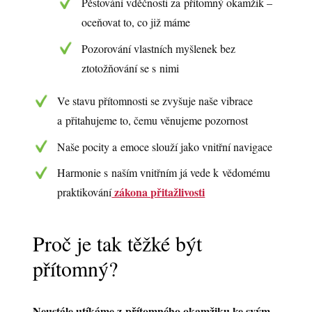
Pěstování vděčnosti za přítomný okamžik –
oceňovat to, co již máme
Pozorování vlastních myšlenek bez
ztotožňování se s nimi
Ve stavu přítomnosti se zvyšuje naše vibrace
a přitahujeme to, čemu věnujeme pozornost
Naše pocity a emoce slouží jako vnitřní navigace
Harmonie s naším vnitřním já vede k vědomému
zákona přitažlivosti
praktikování
Proč je tak těžké být
přítomný?
Neustále utíkáme z přítomného okamžiku ke svým