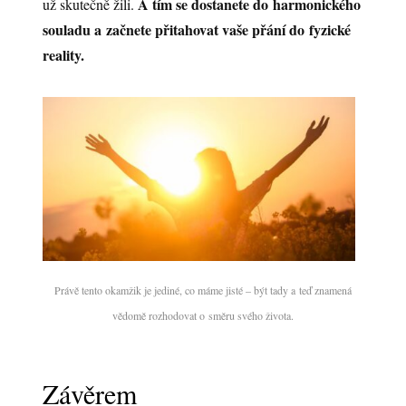
A tím se dostanete do harmonického
už skutečně žili.
souladu a začnete přitahovat vaše přání do fyzické
reality.
Právě tento okamžik je jediné, co máme jisté – být tady a teď znamená
vědomě rozhodovat o směru svého života.
Závěrem