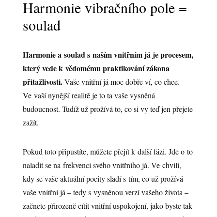
Harmonie vibračního pole =
soulad
Harmonie a soulad s naším vnitřním já je procesem,
který vede k vědomému praktikování zákona
přitažlivosti.
Vaše vnitřní já moc dobře ví, co chce.
Ve vaší nynější realitě je to ta vaše vysněná
budoucnost. Tudíž už prožívá to, co si vy teď jen přejete
zažít.
Pokud toto připustíte, můžete přejít k další fázi. Jde o to
naladit se na frekvenci svého vnitřního já. Ve chvíli,
kdy se vaše aktuální pocity sladí s tím, co už prožívá
vaše vnitřní já – tedy s vysněnou verzí vašeho života –
začnete přirozeně cítit vnitřní uspokojení, jako byste tak