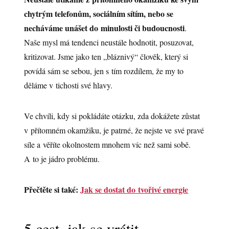
chytrým telefonům, sociálním sítím, nebo se
necháváme unášet do minulosti či budoucnosti
.
Naše mysl má tendenci neustále hodnotit, posuzovat,
kritizovat. Jsme jako ten „bláznivý“ člověk, který si
povídá sám se sebou, jen s tím rozdílem, že my to
děláme v tichosti své hlavy.
Ve chvíli, kdy si pokládáte otázku, zda dokážete zůstat
v přítomném okamžiku, je patrné, že nejste ve své pravé
síle a věříte okolnostem mnohem víc než sami sobě.
A to je jádro problému.
Přečtěte si také:
Jak se dostat do tvořivé energie
5 cest, jak se vrátit