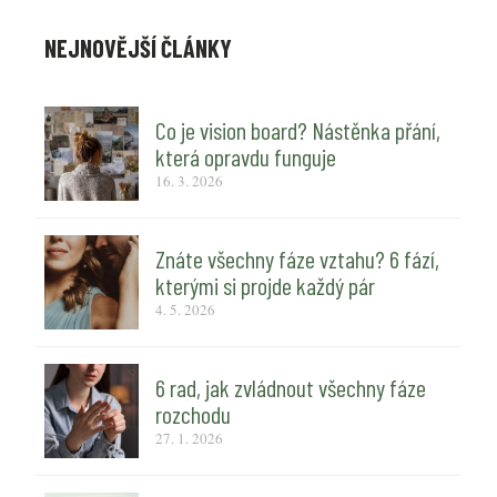
NEJNOVĚJŠÍ ČLÁNKY
Co je vision board? Nástěnka přání,
která opravdu funguje
16. 3. 2026
Znáte všechny fáze vztahu? 6 fází,
kterými si projde každý pár
4. 5. 2026
6 rad, jak zvládnout všechny fáze
rozchodu
27. 1. 2026