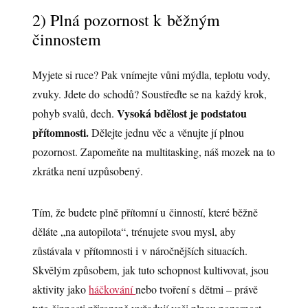
2) Plná pozornost k běžným
činnostem
Myjete si ruce? Pak vnímejte vůni mýdla, teplotu vody,
zvuky. Jdete do schodů? Soustřeďte se na každý krok,
Vysoká bdělost je podstatou
pohyb svalů, dech.
přítomnosti.
Dělejte jednu věc a věnujte jí plnou
pozornost. Zapomeňte na multitasking, náš mozek na to
zkrátka není uzpůsobený.
Tím, že budete plně přítomní u činností, které běžně
děláte „na autopilota“, trénujete svou mysl, aby
zůstávala v přítomnosti i v náročnějších situacích.
Skvělým způsobem, jak tuto schopnost kultivovat, jsou
aktivity jako
háčkování
nebo tvoření s dětmi – právě