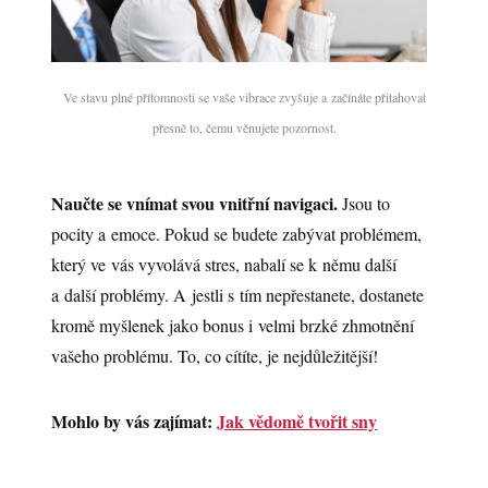
Ve stavu plné přítomnosti se vaše vibrace zvyšuje a začínáte přitahovat
přesně to, čemu věnujete pozornost.
Naučte se vnímat svou vnitřní navigaci.
Jsou to
pocity a emoce. Pokud se budete zabývat problémem,
který ve vás vyvolává stres, nabalí se k němu další
a další problémy. A jestli s tím nepřestanete, dostanete
kromě myšlenek jako bonus i velmi brzké zhmotnění
vašeho problému. To, co cítíte, je nejdůležitější!
Mohlo by vás zajímat:
Jak vědomě tvořit sny