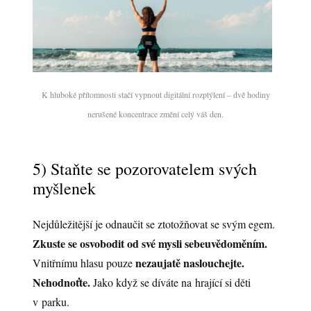
K hluboké přítomnosti stačí vypnout digitální rozptýlení – dvě hodiny
nerušené koncentrace změní celý váš den.
5) Staňte se pozorovatelem svých
myšlenek
Nejdůležitější je odnaučit se ztotožňovat se svým egem.
Zkuste se osvobodit od své mysli sebeuvědoměním.
nezaujatě naslouchejte.
Vnitřnímu hlasu pouze
Nehodnoťte.
Jako když se díváte na hrající si děti
v parku.