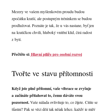
Mezery ve vašem myšlenkovém proudu budou
zpočátku kratší, ale postupným tréninkem se budou
prodlužovat. Poznáte je tak, že u vás nastane, byť jen
na kratičkou chvíli, hluboký vnitřní klid, čirá radost
z bytí.
Přečtěte si:
Hlavní pilíře pro osobní rozvoj
Tvořte ve stavu přítomnosti
Když jste plně přítomní, vaše vibrace se zvyšuje
a začínáte přitahovat to, čemu dáváte svou
pozornost.
Vaše nálada ovlivňuje to, co žijete. Cítíte se
šťastní? Pak se věci dějí tak nějak lehce, každý je milý