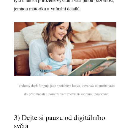
tyto činnosti přirozeně vyžadují vaši plnou pozornost,
jemnou motoriku a vnímání detailů.
Vědomý dech funguje jako spolehlivá kotva, která vás okamžitě vrátí
do přítomnosti a pomůže vám znovu získat plnou pozornost.
3) Dejte si pauzu od digitálního
světa