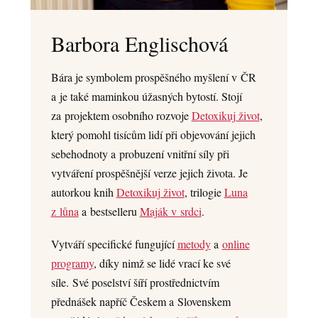
Barbora Englischová
Bára je symbolem prospěšného myšlení v ČR
a je také maminkou úžasných bytostí. Stojí
za projektem osobního rozvoje
Detoxikuj život
,
který pomohl tisícům lidí při objevování jejich
sebehodnoty a probuzení vnitřní síly při
vytváření prospěšnější verze jejich života. Je
autorkou knih
Detoxikuj život
, trilogie
Luna
z lůna
a bestselleru
Maják v srdci
.
Vytváří specifické fungující
metody
a
online
programy
, díky nimž se lidé vrací ke své
síle. Své poselství šíří prostřednictvím
přednášek napříč Českem a Slovenskem