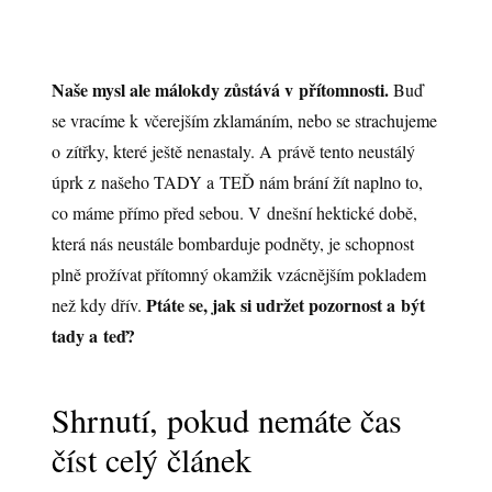
Naše mysl ale málokdy zůstává v přítomnosti.
Buď
se vracíme k včerejším zklamáním, nebo se strachujeme
o zítřky, které ještě nenastaly. A právě tento neustálý
úprk z našeho TADY a TEĎ nám brání žít naplno to,
co máme přímo před sebou. V dnešní hektické době,
která nás neustále bombarduje podněty, je schopnost
plně prožívat přítomný okamžik vzácnějším pokladem
Ptáte se, jak si udržet pozornost a být
než kdy dřív.
tady a teď?
Shrnutí, pokud nemáte čas
číst celý článek