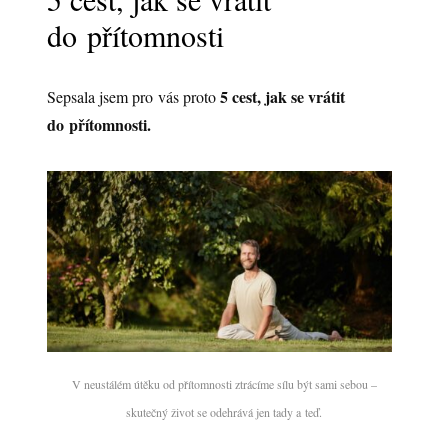
do přítomnosti
5 cest, jak se vrátit
Sepsala jsem pro vás proto
do přítomnosti.
V neustálém útěku od přítomnosti ztrácíme sílu být sami sebou –
skutečný život se odehrává jen tady a teď.