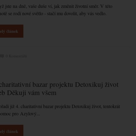
yž jste na dně, vaše duše ví, jak změnit životní směr. V této
otě se rodí nové světlo - stačí mu dovolit, aby vás vedlo.
elý článek
0
Komentářů
 charitativní bazar projektu Detoxikuj život
eb Děkuji vám všem
řadí již 4. charitativní bazar projektu Detoxikuj život, tentokrát
pomoc pro Azylový...
elý článek