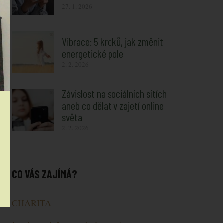
27. 1. 2026
Vibrace: 5 kroků, jak změnit
energetické pole
2. 2. 2026
Závislost na sociálních sítích
aneb co dělat v zajetí online
světa
2. 2. 2026
CO VÁS ZAJÍMÁ?
CHARITA