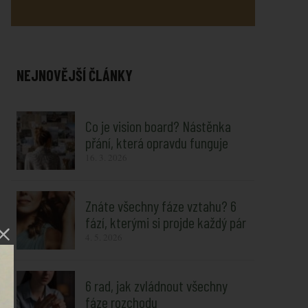
NEJNOVĚJŠÍ ČLÁNKY
Co je vision board? Nástěnka
přání, která opravdu funguje
16. 3. 2026
Znáte všechny fáze vztahu? 6
fází, kterými si projde každý pár
4. 5. 2026
6 rad, jak zvládnout všechny
fáze rozchodu