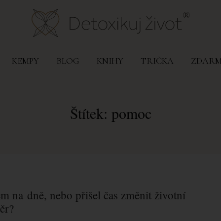
KEMPY
BLOG
KNIHY
TRIČKA
ZDAR
Štítek: pomoc
em na dně, nebo přišel čas změnit životní
ěr?