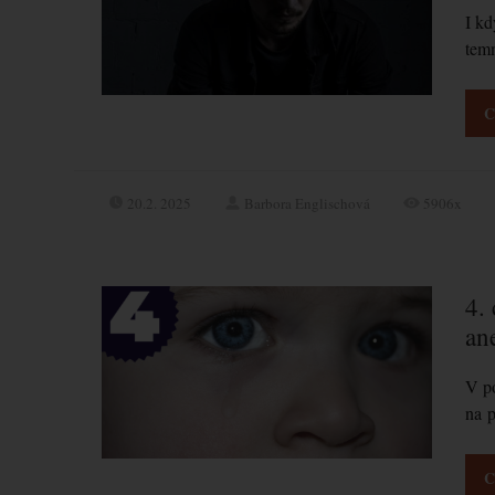
I kd
temn
C
20.2. 2025
Barbora Englischová
5906x
4.
an
V po
na 
C