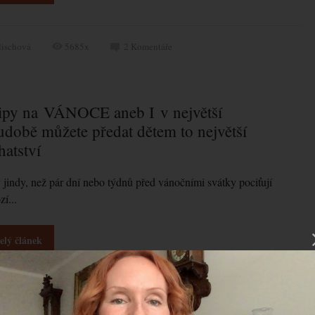
lischová
5685x
2
Komentáře
tipy na VÁNOCE aneb I v největší
udobě můžete předat dětem to největší
hatství
jindy, než pár dní nebo týdnů před vánočními svátky pociťují
í...
elý článek
deo
hrávač
glischová
6838x
2
Komentáře