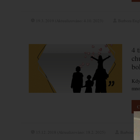
19.3. 2019 (Aktualizováno: 4.10. 2023)
Barbora Eng
4 
ch
bo
Kdy 
mnoz
C
Vi
pře
15.12. 2018 (Aktualizováno: 18.2. 2025)
Barbora En