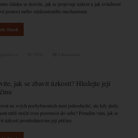
mto článku se dozvíte, jak se projevuje úzkost a jak zvládnout
ost pomocí mého odzkoušeného mechanismu.
elý článek
nglischová
2503x
0
Komentářů
íte, jak se zbavit úzkosti? Hledejte její
íčinu
ovat na svých pochybnostech není jednoduché, ale kdy jindy,
om měli otočit svou pozornost do sebe? Poradím vám, jak se
it úzkosti prostřednictvím její příčiny.