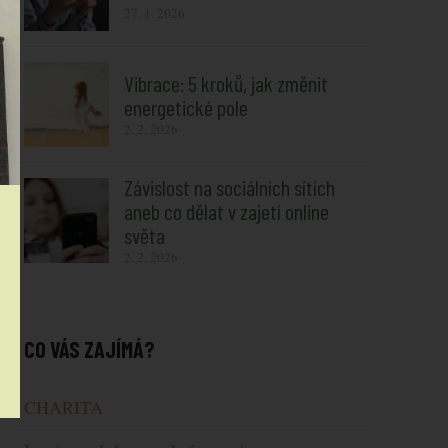
27. 1. 2026
Vibrace: 5 kroků, jak změnit
energetické pole
2. 2. 2026
Závislost na sociálních sítích
aneb co dělat v zajetí online
světa
2. 2. 2026
CO VÁS ZAJÍMÁ?
CHARITA