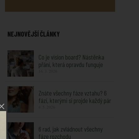
NEJNOVĚJŠÍ ČLÁNKY
Co je vision board? Nástěnka
přání, která opravdu funguje
16. 3. 2026
Znáte všechny fáze vztahu? 6
fází, kterými si projde každý pár
4. 5. 2026
6 rad, jak zvládnout všechny
fáze rozchodu