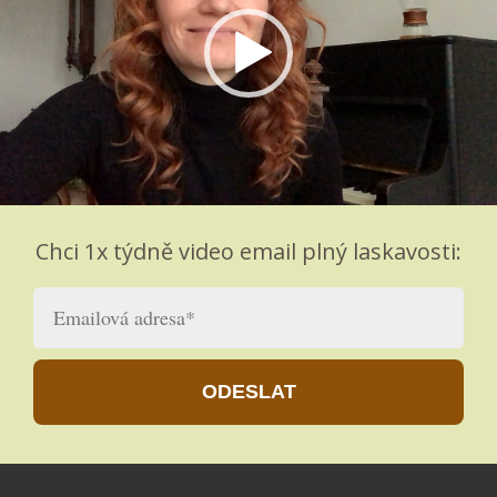
chopení zákona přitažlivosti: 9 znamení, že
 funguje
 začínáme s učením o zákonu přitažlivosti, často tápeme.
rve se snažíme pochopit, jak ho správně používat, aby
oval vědomě v našem životě, a později si klademe otázku, jestli
Chci 1x týdně video email plný laskavosti:
kutečně funguje.
elý článek
ODESLAT
0
Komentářů