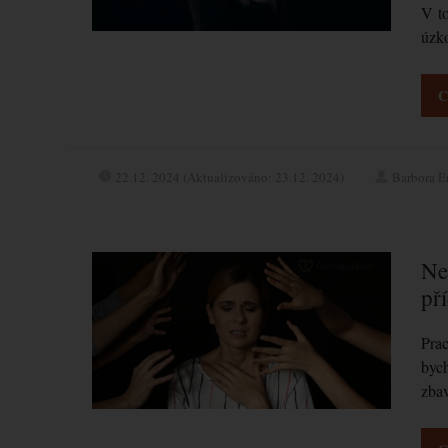
V to
úzk
C
22.12. 2024 (Aktualizováno: 23.12. 2024)
Barbora E
Nev
př
Prac
bych
zbav