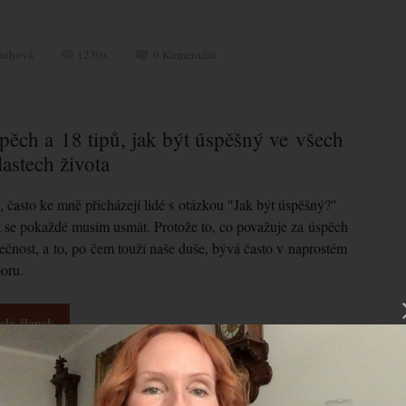
ischová
1230x
0
Komentářů
pěch a 18 tipů, jak být úspěšný ve všech
lastech života
, často ke mně přicházejí lidé s otázkou "Jak být úspěšný?"
 se pokaždé musím usmát. Protože to, co považuje za úspěch
ečnost, a to, po čem touží naše duše, bývá často v naprostém
oru.
elý článek
deo
hrávač
0
Komentářů