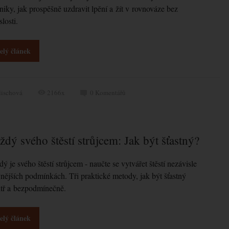
niky, jak prospěšně uzdravit lpění a žít v rovnováze bez
slosti.
elý článek
lischová
2166x
0
Komentářů
ždý svého štěstí strůjcem: Jak být šťastný?
ý je svého štěstí strůjcem - naučte se vytvářet štěstí nezávisle
nějších podmínkách. Tři praktické metody, jak být šťastný
itř a bezpodmínečně.
elý článek