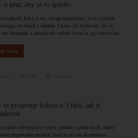
 si přát, aby se to splnilo
 to náhoda, když se sny stávají skutečností – je to výsledek
 energie, myšlenek a záměrů. Ukážu, jak si přát tak, aby se
 sny zhmotnily a přinesly do vašeho života to, po čem toužíte.
elý článek
ischová
5120x
0
Komentářů
 se projevuje úzkost a 5 tipů, jak ji
ládnout
st silně ovlivňuje tělo i mysl, přináší s sebou strach, obavy
lotoč negativního myšlení, které je pro nás destruktivní.