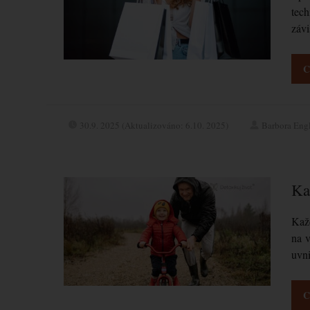
tech
závi
C
30.9. 2025 (Aktualizováno: 6.10. 2025)
Barbora Eng
Ka
Každ
na v
uvn
C