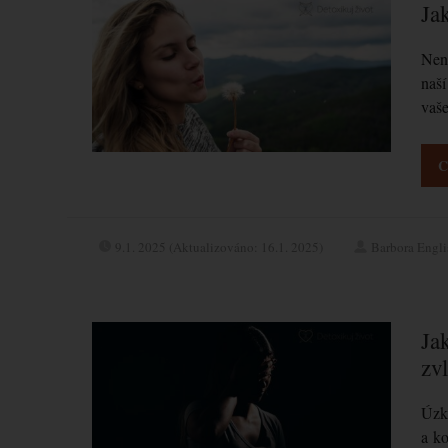
Jak
Není
naší
vaše
C
9.1. 2025 (Aktualizováno: 16.1. 2025)
Barbora Engl
Jak
zv
Úzko
a ko