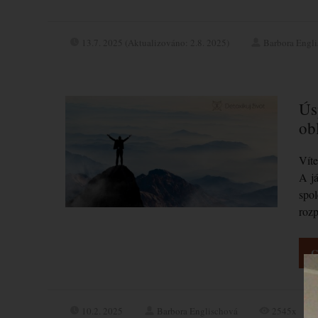
13.7. 2025 (Aktualizováno: 2.8. 2025)
Barbora Engl
Ús
ob
Víte
A já
spol
rozp
C
Vi
pře
10.2. 2025
Barbora Englischová
2545x