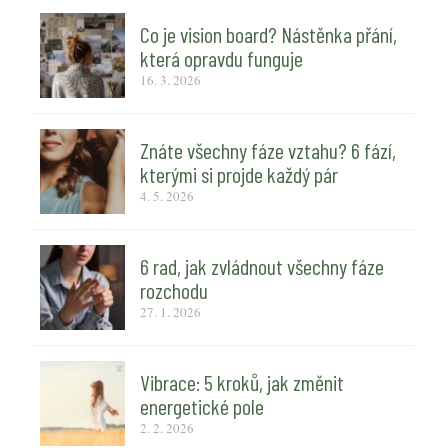
Co je vision board? Nástěnka přání,
která opravdu funguje
16. 3. 2026
Znáte všechny fáze vztahu? 6 fází,
kterými si projde každý pár
4. 5. 2026
6 rad, jak zvládnout všechny fáze
rozchodu
27. 1. 2026
Vibrace: 5 kroků, jak změnit
energetické pole
2. 2. 2026