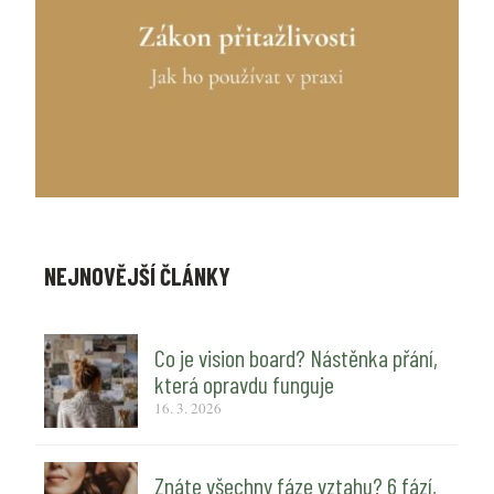
NEJNOVĚJŠÍ ČLÁNKY
Co je vision board? Nástěnka přání,
která opravdu funguje
16. 3. 2026
Znáte všechny fáze vztahu? 6 fází,