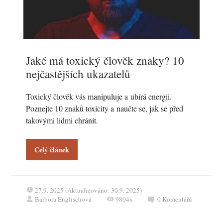
Jaké má toxický člověk znaky? 10
nejčastějších ukazatelů
Toxický člověk vás manipuluje a ubírá energii.
Poznejte 10 znaků toxicity a naučte se, jak se před
takovými lidmi chránit.
Celý článek
27.9. 2025 (Aktualizováno: 30.9. 2025)
Barbora Englischová
9804x
0
Komentářů