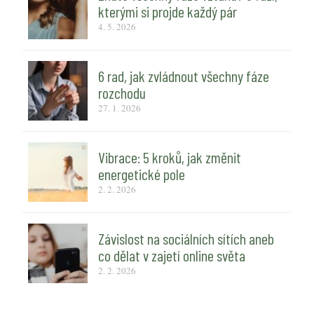
kterými si projde každý pár
4. 5. 2026
6 rad, jak zvládnout všechny fáze
rozchodu
27. 1. 2026
Vibrace: 5 kroků, jak změnit
energetické pole
2. 2. 2026
Závislost na sociálních sítích aneb
co dělat v zajetí online světa
2. 2. 2026