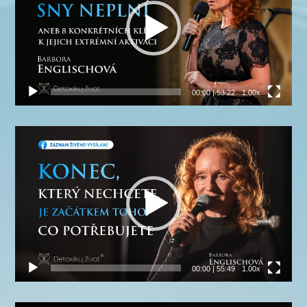
00:00
|
53:22
1.00x
Video
přehrávač
00:00
|
55:49
1.00x