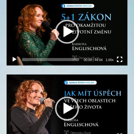
Video
přehrávač
00:00
|
44:04
1.00x
Video
přehrávač