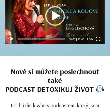
00:00
|
42:45
1.00x
Nově si můžete poslechnout
také
PODCAST DETOXIKUJ ŽIVOT
Přicházím k vám s podcastem, který jsem