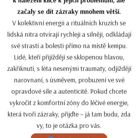
začaly se dít zázraky mnohem větší.
V kolektivní energii a rituálních kruzích se
lidská nitra otvírají rychleji a silněji, odkládají
své strasti a bolesti přímo na místě kempu.
Lidé, kteří přijíždějí se sklopenou hlavou,
zakřiknutí, s léta nesenými traumaty, odjíždějí
narovnaní, s úsměvem, probuzení ve své
opravdové síle a autenticitě. Pokud chcete
vykročit z komfortní zóny do léčivé energie,
která tvoří zázraky, přijďte – já tam budu, zda
vy, to je otázka pro vás.