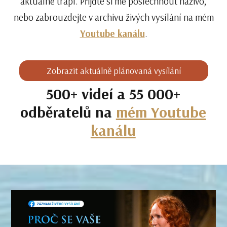
aktuálně trápí. Přijďte si mě poslechnout naživo,
nebo zabrouzdejte v archivu živých vysílání na mém
Youtube kanálu
.
Zobrazit aktuálně plánovaná vysílání
500+ videí a 55 000+
odběratelů na
mém Youtube
kanálu
Video
přehrávač