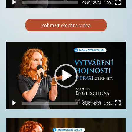
00:00
|
28:03
1.00x
Zobrazit všechna videa
Video
přehrávač
00:00
|
45:56
1.00x
Video
přehrávač