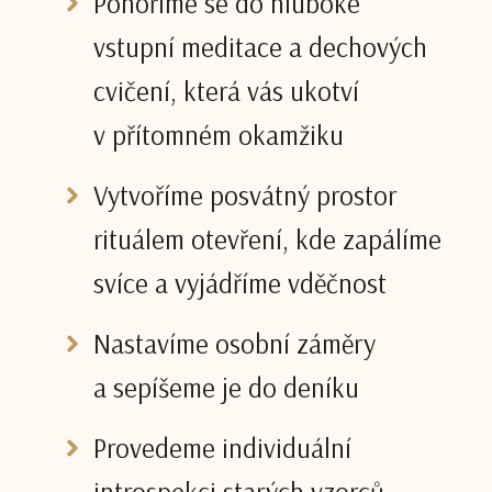
Ponoříme se do hluboké
vstupní meditace a dechových
cvičení, která vás ukotví
v přítomném okamžiku
Vytvoříme posvátný prostor
rituálem otevření, kde zapálíme
svíce a vyjádříme vděčnost
Nastavíme osobní záměry
a sepíšeme je do deníku
Provedeme individuální
introspekci starých vzorců