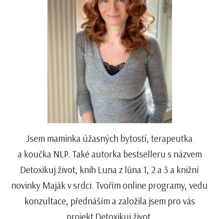
Jsem maminka úžasných bytostí, terapeutka
a koučka NLP. Také autorka bestselleru s názvem
Detoxikuj život, knih Luna z lůna 1, 2 a 3 a knižní
novinky Maják v srdci. Tvořím online programy, vedu
konzultace, přednáším a založila jsem pro vás
projekt Detoxikuj život.