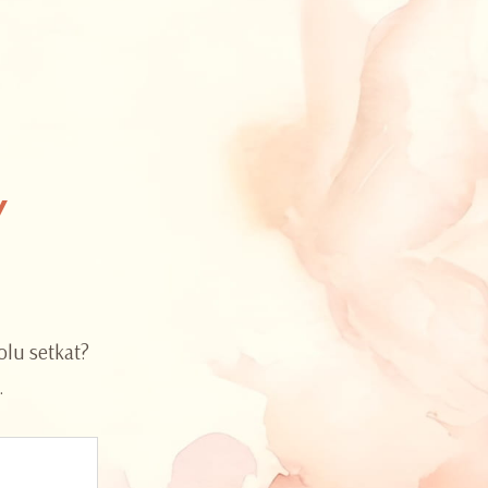
Y
olu setkat?
.