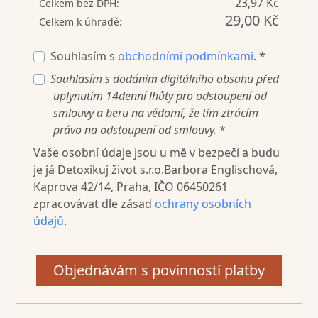
23,97 Kč
Celkem bez DPH:
29,00 Kč
Celkem k úhradě:
Souhlasím s
obchodními podmínkami
. *
Souhlasím s dodáním digitálního obsahu před
uplynutím 14denní lhůty pro odstoupení od
smlouvy a beru na vědomí, že tím ztrácím
právo na odstoupení od smlouvy.
*
Vaše osobní údaje jsou u mě v bezpečí a budu
je já Detoxikuj život s.r.o.Barbora Englischová,
Kaprova 42/14, Praha, IČO 06450261
zpracovávat dle zásad
ochrany osobních
údajů
.
Objednávám s povinností platby