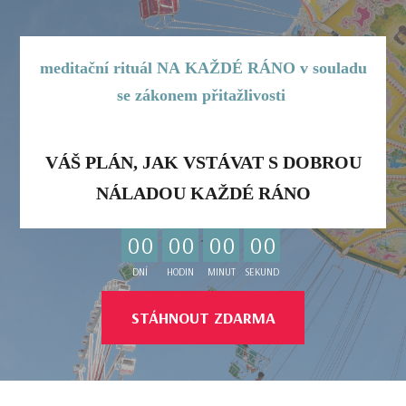
meditační rituál NA KAŽDÉ RÁNO v souladu
se zákonem přitažlivosti
VÁŠ PLÁN, JAK VSTÁVAT S DOBROU
NÁLADOU KAŽDÉ RÁNO
0
0
0
0
0
0
0
0
DNÍ
HODIN
MINUT
SEKUND
STÁHNOUT ZDARMA