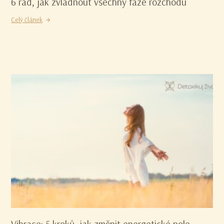
6 rad, jak zvládnout všechny fáze rozchodu
Celý článek
Vibrace: 5 kroků, jak změnit energetické pole