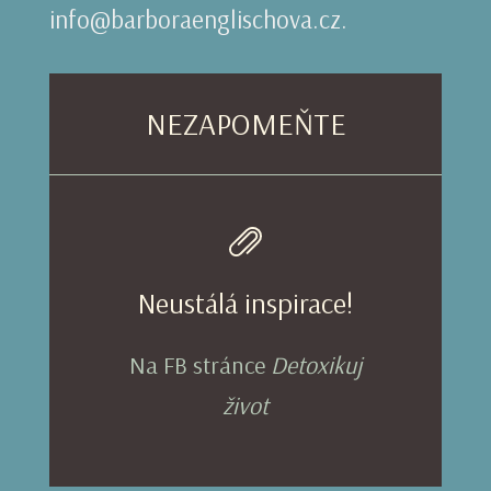
info@barboraenglischova.cz.
NEZAPOMEŇTE
Neustálá inspirace!
Na FB stránce
Detoxikuj
život