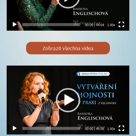
00:00
|
44:04
1.00x
Zobrazit všechna videa
Video
přehrávač
00:00
|
45:56
1.00x