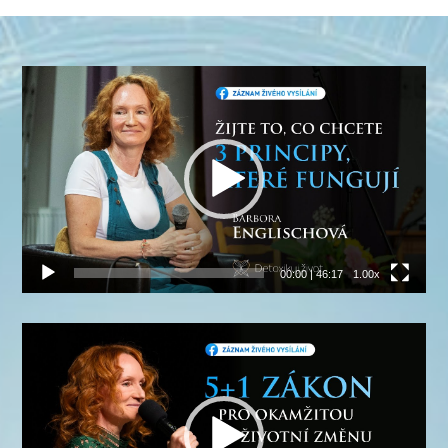
Video
přehrávač
00:00
|
46:17
1.00x
Video
přehrávač