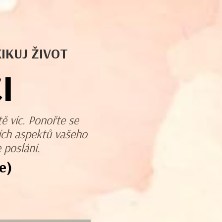
IKUJ ŽIVOT
I
tě víc. Ponořte se
ších aspektů vašeho
 poslání.
e)