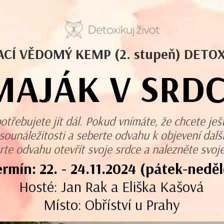
CÍ VĚDOMÝ KEMP (2. stupeň) DETOX
MAJÁK V SRDC
potřebujete jít dál. Pokud vnímáte, že chcete ješ
 sounáležitosti a seberte odvahu k objevení dal
rte odvahu otevřít svoje srdce a nalezněte svoje
ermín:
22. - 24.11.2024 (pátek-neděl
Hosté: Jan Rak a Eliška Kašová
Místo: Obříství u Prahy