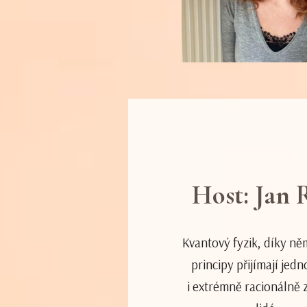
Host: Jan 
Kvantový fyzik, díky n
principy přijímají jedn
i extrémně racionálně 