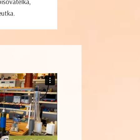
pisovatelka,
eutka.