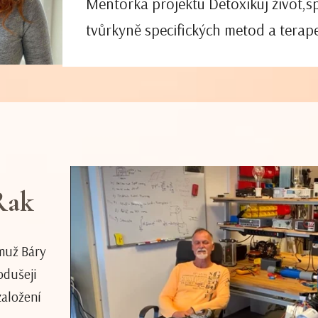
Mentorka projektu Detoxikuj život,s
tvůrkyně specifických metod a terap
Rak
ěmuž Báry
odušeji
založení