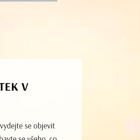
ITEK
V
vydejte se objevit
zbavte se všeho, co