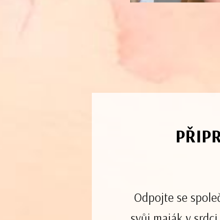
PŘIP
Odpojte se společ
svůj maják v srdci