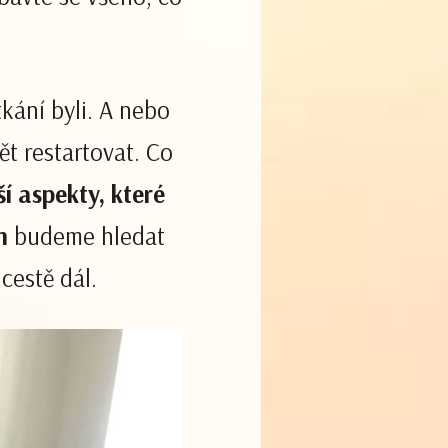
kání byli. A nebo
ět restartovat. Co
í aspekty, které
h
budeme hledat
cestě dál.