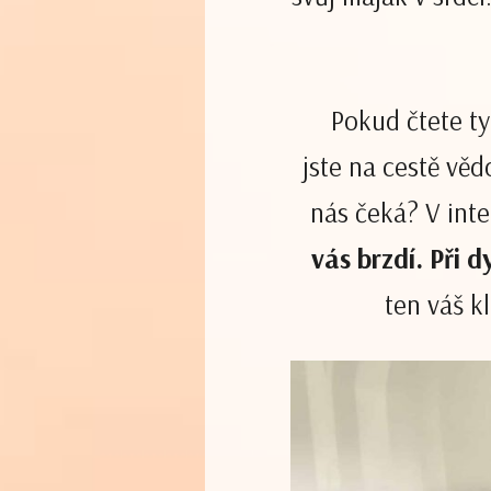
Pokud čtete tyto
jste na cestě věd
nás čeká? V int
vás brzdí. Při 
ten váš k