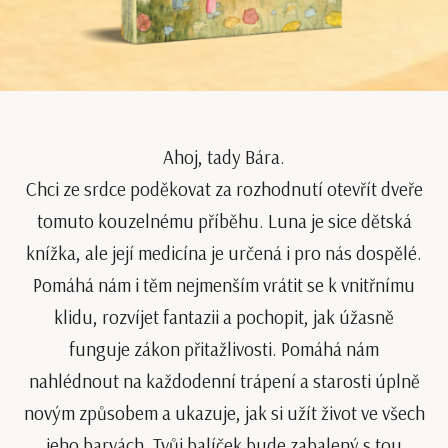
Ahoj, tady Bára.
Chci ze srdce poděkovat za rozhodnutí otevřít dveře
tomuto kouzelnému příběhu. Luna je sice dětská
knížka, ale její medicína je určená i pro nás dospělé.
Pomáhá nám i těm nejmenším vrátit se k vnitřnímu
klidu, rozvíjet fantazii a pochopit, jak úžasně
funguje zákon přitažlivosti. Pomáhá nám
nahlédnout na každodenní trápení a starosti úplně
novým způsobem a ukazuje, jak si užít život ve všech
jeho barvách. Tvůj balíček bude zabalený s tou