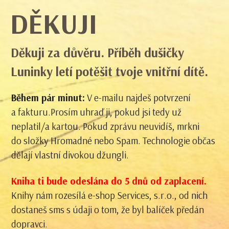
DĚKUJI
Děkuji za důvěru. Příběh dušičky
Luninky letí potěšit tvoje vnitřní dítě.
Během pár minut:
V e-mailu najdeš potvrzení
a fakturu.Prosím uhraď ji, pokud jsi tedy už
neplatil/a kartou. Pokud zprávu neuvidíš, mrkni
do složky Hromadné nebo Spam. Technologie občas
dělají vlastní divokou džungli.
Kniha ti bude odeslána do 5 dnů od zaplacení.
Knihy nám rozesílá e-shop Services, s.r.o., od nich
dostaneš sms s údaji o tom, že byl balíček předán
dopravci.