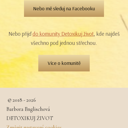
Nebo mě sleduj na Facebooku
Nebo přijď
do komunity Detoxikuj život
, kde najdeš
všechno pod jednou střechou.
Více o komunitě
© 2018 - 2026
Barbora Englischová
DETOXIKUJ ŽIVOT
Změnit nastavení cookies