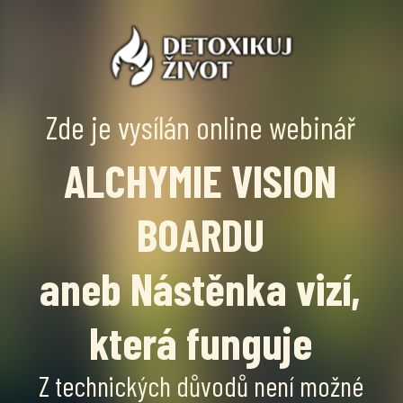
Zde je vysílán online webinář
ALCHYMIE VISION
BOARDU
aneb Nástěnka vizí,
která funguje
Z technických důvodů není možné