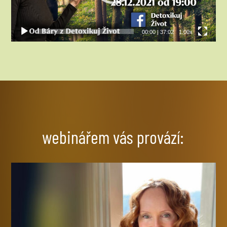
00:00
|
37:02
1.00x
webinářem vás provází: