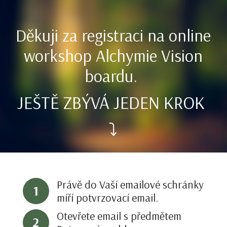
Děkuji za registraci na online
workshop Alchymie Vision
boardu.
JEŠTĚ ZBÝVÁ JEDEN KROK
⤵︎
Právě do Vaší emailové schránky
1
míří potvrzovací email.
Otevřete email s předmětem
2